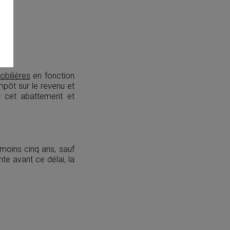
obilières
en fonction
mpôt sur le revenu et
 cet abattement et
 moins cinq ans, sauf
te avant ce délai, la