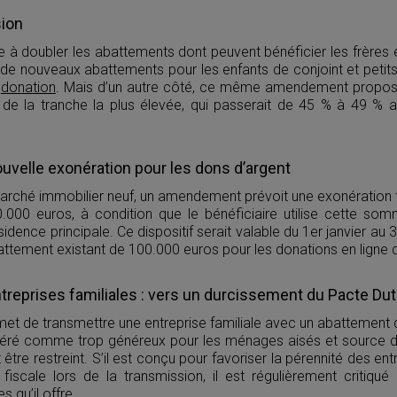
sion
à doubler les abattements dont peuvent bénéficier les frères e
 de nouveaux abattements pour les enfants de conjoint et petits
e
donation
. Mais d’un autre côté, ce même amendement propos
n de la tranche la plus élevée, qui passerait de 45 % à 49 % 
ouvelle exonération pour les dons d’argent
marché immobilier neuf, un amendement prévoit une exonération 
.000 euros, à condition que le bénéficiaire utilise cette som
idence principale. Ce dispositif serait valable du 1er janvier a
ttement existant de 100.000 euros pour les donations en ligne d
treprises familiales : vers un durcissement du Pacte Dutr
et de transmettre une entreprise familiale avec un abattement d
éré comme trop généreux pour les ménages aisés et source d’o
t être restreint. S’il est conçu pour favoriser la pérennité des ent
fiscale lors de la transmission, il est régulièrement critiqué 
s qu’il offre.