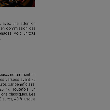
, avec une attention
és en commission des
énages. Voici un tour
.
euse, notamment en
imes versées
avant 70
ros par bénéficiaire.
5 %. Toutefois, un
sions classiques. Les
8 euros, 40 % jusqu’à