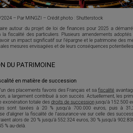
10/2024 – Par MINGZI – Crédit photo : Shutterstock
ire autour du projet de loi de finances pour 2025 a démarré
 à la fiscalité des particuliers. Plusieurs amendements adopt
avoir un impact significatif sur l’épargne et le patrimoine des m
ipales mesures envisagées et de leurs conséquences potentielles
N DU PATRIMOINE
iscalité en matière de succession
 l’un des placements favoris des Français et sa
fiscalité
avantag
on, a largement contribué à son succès. Actuellement, les pr
e exonération totale des
droits de succession
jusqu’à 152.500 eu
es sont taxées à 20 % jusqu’à 700.000 euros, puis à 31,2
d’aligner la fiscalité de l’assurance-vie sur celle des succes
raient alors de 20 % jusqu’à 552.324 euros, 30 % jusqu’à 902.83
45 % au-delà.