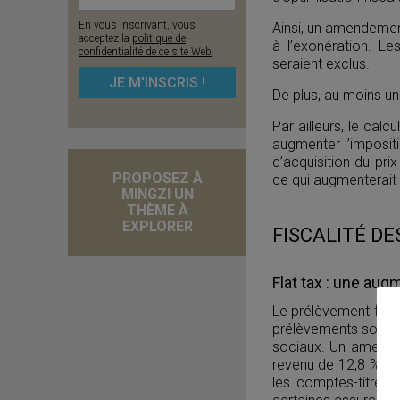
En vous inscrivant, vous
Ainsi, un amendement
acceptez la
politique de
à l’exonération. Les
confidentialité de ce site Web
.
seraient exclus.
De plus, au moins un
Par ailleurs, le calc
augmenter l’impositi
d’acquisition du pri
PROPOSEZ À
ce qui augmenterait d
MINGZI UN
THÈME À
EXPLORER
FISCALITÉ D
Flat tax : une aug
Le prélèvement forfa
prélèvements sociau
sociaux. Un amend
revenu de 12,8 % à 
les comptes-titres,