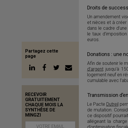
Droits de succes
Un amendement vise 
et nièces et à créer
dans le cadre d’un
le taux d’impositio
euros.
Partagez cette
Donations : une n
page
Afin de soutenir le 
d’argent
jusqu’à 150
logement neuf en rés
cumulable avec l’aba
RECEVOIR
Transmission d’en
GRATUITEMENT
Le Pacte
Dutreil
perm
CHAQUE MOIS LA
de mutation. Consid
SYNTHÈSE DE
MINGZI
ce dispositif pourrai
allégeant la charge 
d’optimisation fiscale