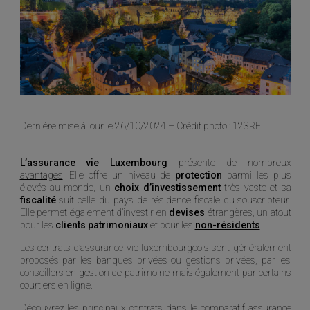
Dernière mise à jour le 26/10/2024 – Crédit photo : 123RF
L’assurance vie Luxembourg
présente de nombreux
avantages
. Elle offre un niveau de
protection
parmi les plus
élevés au monde, un
choix d’investissement
très vaste et sa
fiscalité
suit celle du pays de résidence fiscale du souscripteur.
Elle permet également d’investir en
devises
étrangères, un atout
pour les
clients patrimoniaux
et pour les
non-résidents
.
Les contrats d’assurance vie luxembourgeois sont généralement
proposés par les banques privées ou gestions privées, par les
conseillers en gestion de patrimoine mais également par certains
courtiers en ligne.
Découvrez les principaux contrats dans le comparatif assurance