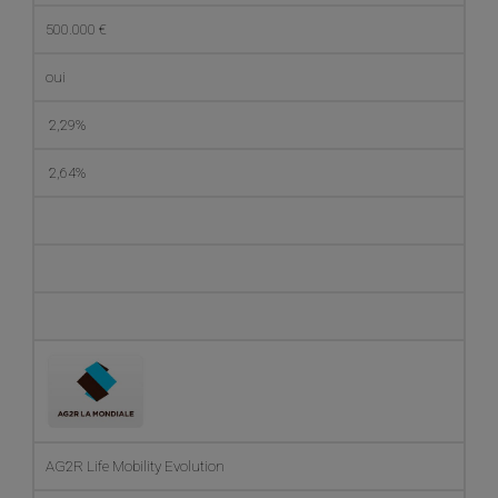
500.000 €
oui
2,29%
2,64%
AG2R Life Mobility Evolution