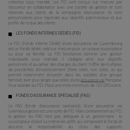
collective sous mandat. Les FIC sont conçus sur mesure par
l’assureur en collaboration avec une société de gestion et sont
réservés aux clients de la compagnie d’assurance. Ils sont
personnalisés pour répondre aux objectifs patrimoniaux et aux
profils de risque des clients.
LES FONDS INTERNES DÉDIÉS (FID)
Le FID (Fonds Interne Dédié) d’une assurance vie Luxembourg
est un fonds dédié, créé sur mesure pour un unique souscripteur
ou pour sa famille. Le FID fonctionne comme une gestion
individuelle sous mandat. Il s’adapte ainsi aux objectifs
personnels et au cahier des charges du client. Il offre de multiples
de possibilités d’investissement (titres cotés, non cotés, ce qui
permet notamment d’investir dans les sociétés d’un groupe
familial), bien plus larges que celles d’une
assurance vie
française.
Pour accéder au FID, il faut une mise minimum de 125.000 euros.
FONDS D’ASSURANCE SPÉCIALISÉ (FAS)
Le FAS (fonds d’assurance spécialisé) d’une assurance vie
luxembourgeoise est une sorte de FID. Mais contrairement au FID,
la gestion du FAS n’est pas déléguée à un gestionnaire : le
souscripteur choisit lui-même les actifs qui composent le fonds et
assume la responsabilité du choix des supports