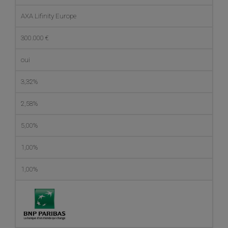
AXA Lifinity Europe
300.000 €
oui
3,32%
2,58%
5,00%
1,00%
1,00%