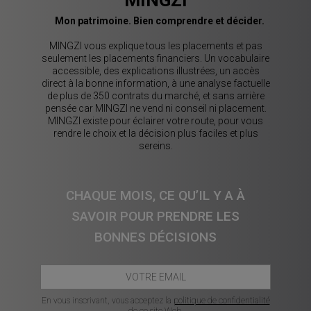
MINGZI
Mon patrimoine. Bien comprendre et décider.
MINGZI vous explique tous les placements et pas
seulement les placements financiers. Un vocabulaire
accessible, des explications illustrées, un accès
direct à la bonne information, à une analyse factuelle
de plus de 350 contrats du marché, et sans arrière
pensée car MINGZI ne vend ni conseil ni placement.
MINGZI existe pour éclairer votre route, pour vous
rendre le choix et la décision plus faciles et plus
sereins.
CHAQUE MOIS, CE QU’IL Y A À
SAVOIR POUR PRENDRE LES
BONNES DÉCISIONS
En vous inscrivant, vous acceptez la
politique de confidentialité