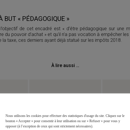
 BUT « PÉDAGOGIQUE »
l’objectif de cet encadré est « d’être pédagogique sur une m
e du pouvoir d’achat » et qu’il n’a pas vocation à empêcher les
la taxe, ces derniers ayant déjà statué sur les impôts 2018.
À lire aussi …
Nous utilisons les cookies pour effectuer des statistiques d'usage du site. Cliquez sur le
bouton « Accepter » pour consentir à leur utilisation ou sur « Refuser » pour vous y
opposer (à l’exception de ceux qui sont strictement nécessaires).