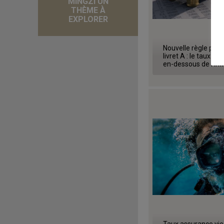
MINGZI UN
THÈME À
EXPLORER
Nouvelle règle pour
livret A : le taux se
en-dessous de l'infl
Taux assurance vie 