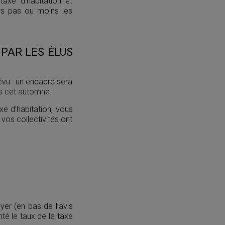
axe d’habitation et
ors pas ou moins les
PAR LES ÉLUS
évu : un encadré sera
es cet automne.
xe d’habitation, vous
 vos collectivités ont
er (en bas de l’avis
té le taux de la taxe