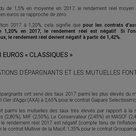
du de 1,5% en moyenne en 2017, le rendement réel moyen (
ds en euros se rapproche de zéro.
ation 2017 à 1,20%, cela signifie que
pour les contrats d’as
e 1,20% en 2017, le rendement réel est négatif
.
Si l’o
x, le rendement réel devient négatif à partir de 1,42%.
 EUROS « CLASSIQUES »
ATIONS D’ÉPARGNANTS ET LES MUTUELLES FON
épargnants ont servi des taux 2017 parmi les plus élevés du ma
 Cler d’Agipi (AXA) à 2,65% pour le contrat Gaipare Selectissimo 
t parmi les mutuelles des taux très élevés par rapport à l
 (2,80%), MIF (2,50%), Le Conservateur (2,45%) et MASCF (2,
 le rendement réel 2017 est négatif (compte tenu de l’inflatio
r le contrat Multivie de la Macif, 1,35% pour le contrat Groupam