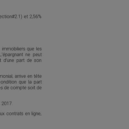
.
ection#2.1) et 2,56%
 immobiliers que les
 L’épargnant ne peut
t d’une part de son
monial, arrive en tête
ondition que la part
tés de compte soit de
n 2017.
x contrats en ligne,