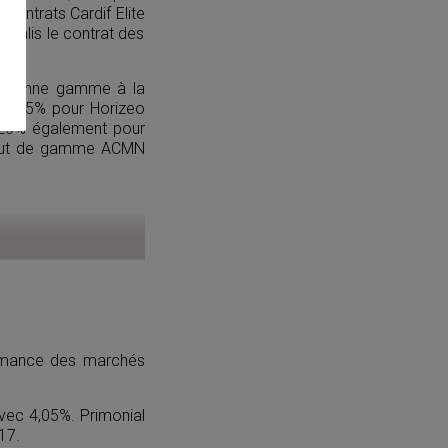
 contrats Cardif Elite
ralis le contrat des
ancienne gamme à la
 1,15% pour Horizeo
 1,20% également pour
t haut de gamme ACMN
ormance des marchés
avec 4,05%. Primonial
17.