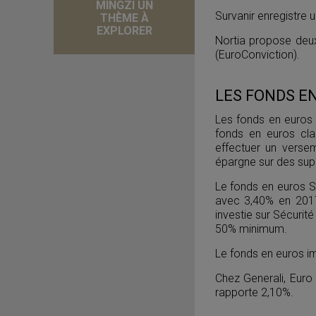
MINGZI UN
Survanir enregistre
THÈME À
EXPLORER
Nortia propose deu
(EuroConviction).
LES FONDS EN 
Les fonds en euros 
fonds en euros cla
effectuer un verse
épargne sur des su
Le fonds en euros Sé
avec 3,40% en 2017.
investie sur Sécurit
50% minimum.
Le fonds en euros im
Chez Generali, Euro
rapporte 2,10%.