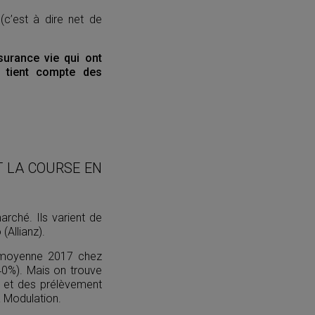
c’est à dire net de
surance vie qui ont
n tient compte des
T LA COURSE EN
rché. Ils varient de
(Allianz).
a moyenne 2017 chez
40%). Mais on trouve
n et des prélèvement
a Modulation.