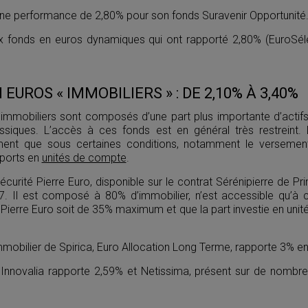
 une performance de 2,80% pour son fonds Suravenir Opportunité
x fonds en euros dynamiques qui ont rapporté 2,80% (EuroSél
EUROS « IMMOBILIERS » : DE 2,10% À 3,40%
immobiliers sont composés d’une part plus importante d’actifs
ssiques. L’accès à ces fonds est en général très restreint.
ment que sous certaines conditions, notamment le versemen
pports en
unités de compte
.
curité Pierre Euro, disponible sur le contrat Sérénipierre de Pri
 Il est composé à 80% d’immobilier, n’est accessible qu’à c
é Pierre Euro soit de 35% maximum et que la part investie en uni
mobilier de Spirica, Euro Allocation Long Terme, rapporte 3% e
 Innovalia rapporte 2,59% et Netissima, présent sur de nombreu