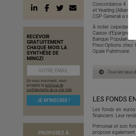
Concordance 4. Côté 
et Yearling (Allian
CGP. Generali a servi
À noter cepedant d
Caisse d’Epargne (
RECEVOIR
Banque Populaires, 
GRATUITEMENT
Previ-Options chez
CHAQUE MOIS LA
Opale Patrimoine.
SYNTHÈSE DE
MINGZI
Tous les taux 
En vous inscrivant, vous
acceptez la
politique de
confidentialité de ce site Web
.
LES FONDS EN
Les fonds en euros
financiers. Leur re
Primonial et son fo
propose également l
PROPOSEZ À