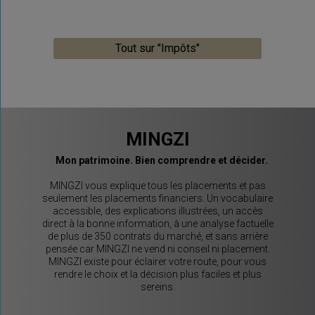
Tout sur "Impôts"
MINGZI
Mon patrimoine. Bien comprendre et décider.
MINGZI vous explique tous les placements et pas
seulement les placements financiers. Un vocabulaire
accessible, des explications illustrées, un accès
direct à la bonne information, à une analyse factuelle
de plus de 350 contrats du marché, et sans arrière
pensée car MINGZI ne vend ni conseil ni placement.
MINGZI existe pour éclairer votre route, pour vous
rendre le choix et la décision plus faciles et plus
sereins.