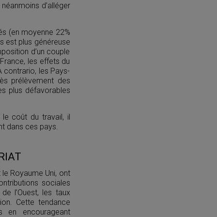
t néanmoins d’alléger
evés (en moyenne 22%
nus est plus généreuse
imposition d’un couple
France, les effets du
 contrario, les Pays-
près prélèvement des
es plus défavorables
e coût du travail, il
nt dans ces pays.
RIAT
t le Royaume Uni, ont
ontributions sociales
de l’Ouest, les taux
tion. Cette tendance
ys en encourageant