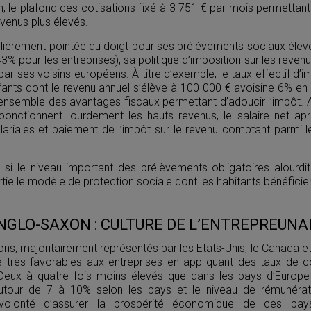
n, le plafond des cotisations fixé à 3 751 € par mois permettan
evenus plus élevés.
gulièrement pointée du doigt pour ses prélèvements sociaux él
43% pour les entreprises), sa politique d’imposition sur les reve
par ses voisins européens. À titre d’exemple, le taux effectif d’
ants dont le revenu annuel s’élève à 100 000 € avoisine 6% en 
 l’ensemble des avantages fiscaux permettant d’adoucir l’impôt. A
ponctionnent lourdement les hauts revenus, le salaire net a
lariales et paiement de l’impôt sur le revenu comptant parmi l
e si le niveau important des prélèvements obligatoires alourdit l
tie le modèle de protection sociale dont les habitants bénéficie
NGLO-SAXON : CULTURE DE L’ENTREPREUNA
s, majoritairement représentés par les Etats-Unis, le Canada e
tre très favorables aux entreprises en appliquant des taux de c
 Deux à quatre fois moins élevés que dans les pays d’Europe 
t autour de 7 à 10% selon les pays et le niveau de rémunéra
 volonté d’assurer la prospérité économique de ces pa