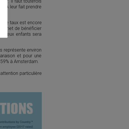
ar. Il faut toutefois
TVA leur fait prendre
%. Le taux est encore
permet de bénéficier
ec deux enfants sera
s représente environ
araison et pour une
ent 59% à Amsterdam.
ttention particulière