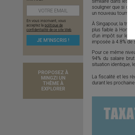
similaire dans les a
souligner que si ces
un nouveau tournant
En vous inscrivant, vous
À Singapour, la tran
acceptez la
politique de
plus faible à Hong 
confidentialité de ce site Web
.
d’un impôt sur le r
imposée à 4.8% de s
Pour ce même niveau
94% du salaire bru
situation identique,
PROPOSEZ À
La fiscalité et les 
MINGZI UN
durant les prochain
THÈME À
EXPLORER