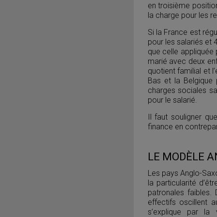
en troisième positio
la charge pour les r
Si la France est ré
pour les salariés et 
que celle appliquée 
marié avec deux enf
quotient familial et
Bas et la Belgique 
charges sociales sa
pour le salarié.
Il faut souligner qu
finance en contrepar
LE MODÈLE A
Les pays Anglo-Saxon
la particularité d’ê
patronales faibles.
effectifs oscillen
s’explique par la