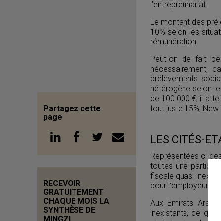
l’entrepreunariat.
Le montant des prélè
10% selon les situat
rémunération.
Peut-on de fait pe
nécessairement, c
prélèvements sociau
hétérogène selon le
de 100 000 €, il at
Partagez cette
tout juste 15%, New Y
page
LES CITÉS-ET
Représentées ci-dess
toutes une particula
fiscale quasi inexis
RECEVOIR
pour l’employeur que 
GRATUITEMENT
CHAQUE MOIS LA
Aux Emirats Arabes
SYNTHÈSE DE
inexistants, ce qui 
MINGZI