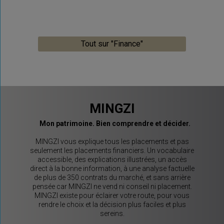
Tout sur "Finance"
MINGZI
Mon patrimoine. Bien comprendre et décider.
MINGZI vous explique tous les placements et pas
seulement les placements financiers. Un vocabulaire
accessible, des explications illustrées, un accès
direct à la bonne information, à une analyse factuelle
de plus de 350 contrats du marché, et sans arrière
pensée car MINGZI ne vend ni conseil ni placement.
MINGZI existe pour éclairer votre route, pour vous
rendre le choix et la décision plus faciles et plus
sereins.