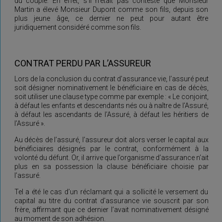
du couple. En effet, s’il n’était pas contesté que Monsieur
Martin a élevé Monsieur Dupont comme son fils, depuis son
plus jeune âge, ce dernier ne peut pour autant être
juridiquement considéré comme son fils.
CONTRAT PERDU PAR L’ASSUREUR
Lors de la conclusion du contrat d’assurance vie, l’assuré peut
soit désigner nominativement le bénéficiaire en cas de décès,
soit utiliser une clause type comme par exemple : « Le conjoint,
à défaut les enfants et descendants nés ou à naître de l’Assuré,
à défaut les ascendants de l’Assuré, à défaut les héritiers de
l’Assuré ».
Au décès de l’assuré, l’assureur doit alors verser le capital aux
bénéficiaires désignés par le contrat, conformément à la
volonté du défunt. Or, il arrive que l’organisme d’assurance n’ait
plus en sa possession la clause bénéficiaire choisie par
l’assuré.
Tel a été le cas d’un réclamant qui a sollicité le versement du
capital au titre du contrat d’assurance vie souscrit par son
frère, affirmant que ce dernier l’avait nominativement désigné
au moment de son adhésion.