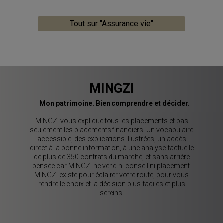
Tout sur "Assurance vie"
MINGZI
Mon patrimoine. Bien comprendre et décider.
MINGZI vous explique tous les placements et pas
seulement les placements financiers. Un vocabulaire
accessible, des explications illustrées, un accès
direct à la bonne information, à une analyse factuelle
de plus de 350 contrats du marché, et sans arrière
pensée car MINGZI ne vend ni conseil ni placement.
MINGZI existe pour éclairer votre route, pour vous
rendre le choix et la décision plus faciles et plus
sereins.