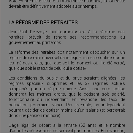
Voté en première lecture à l’Assemblée nationale, la loi Pacte
devrait être définitivement adoptée au printemps.
LA RÉFORME DES RETRAITES
Jean-Paul Delevoye, haut-commissaire à la réforme des
retraites, prévoit de rendre ses recommandations au
gouvernement au printemps.
La réforme des retraites doit notamment déboucher sur un
régime de retraite universel dans lequel «un euro cotisé donne
les mêmes droits, quel que soit le moment où il a été versé,
quel que soit le statut de celui qui a cotisé».
Les conditions du public et du privé seraient alignées, les
régimes spéciaux supprimés et les 37 régimes actuels
remplacés par un régime unique. Ainsi, une euro cotisé
donnerait les mêmes droits, que le cotisant soit salarié,
fonctionnaire ou indépendant. En revanche, les taux de
cotisation pourraient varier. Par exemple, un indépendant
pourrait décider de cotiser moins qu’un salarié (et percevrait
donc une pension moindre).
L’âge légal de départ à la retraite (62 ans) et le nombre
d’annuités nécessaires ne seraient pas modifiés. En revanche,