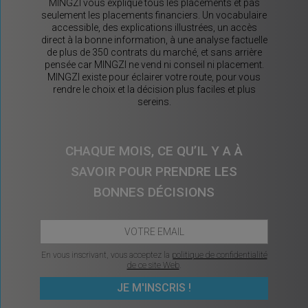
MINGZI vous explique tous les placements et pas
seulement les placements financiers. Un vocabulaire
accessible, des explications illustrées, un accès
direct à la bonne information, à une analyse factuelle
de plus de 350 contrats du marché, et sans arrière
pensée car MINGZI ne vend ni conseil ni placement.
MINGZI existe pour éclairer votre route, pour vous
rendre le choix et la décision plus faciles et plus
sereins.
CHAQUE MOIS, CE QU’IL Y A À
SAVOIR POUR PRENDRE LES
BONNES DÉCISIONS
En vous inscrivant, vous acceptez la
politique de confidentialité
de ce site Web
.