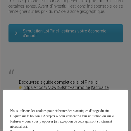
m2. Ce plafond est parfois supérieur au prix du m2 dans
certaines zones. Avant d’investir, il est donc indispensable de se
renseigner sur les prix du m2 de la zone géographique.
Simulation Loi Pinel : estimez votre économie
d’impôt
Découvrez le guide complet de la loi Pinel ici !
https://t.co/vNOwil88kh
#Patrimoine
#actualite
#immobilier
#passeportSanitaire
#Deconfinement
pic.twitter.com/Y0Yimv39uy
— Mingzi (@ContactMingzi)
April 30, 2021
Nous utilisons les cookies pour effectuer des statistiques d'usage du site.
Cliquez sur le bouton « Accepter » pour consentir à leur utilisation ou sur «
Refuser » pour vous y opposer (à l’exception de ceux qui sont strictement
nécessaires).