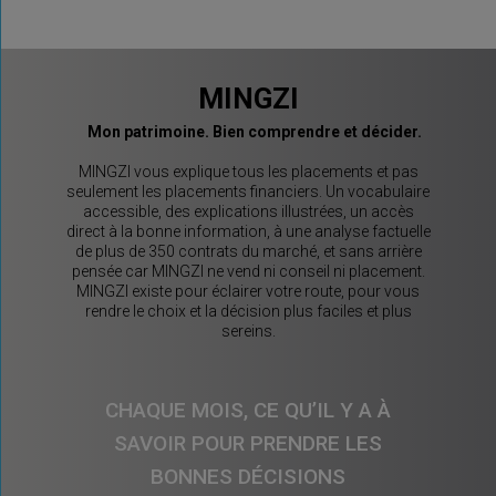
MINGZI
Mon patrimoine. Bien comprendre et décider.
MINGZI vous explique tous les placements et pas
seulement les placements financiers. Un vocabulaire
accessible, des explications illustrées, un accès
direct à la bonne information, à une analyse factuelle
de plus de 350 contrats du marché, et sans arrière
pensée car MINGZI ne vend ni conseil ni placement.
MINGZI existe pour éclairer votre route, pour vous
rendre le choix et la décision plus faciles et plus
sereins.
CHAQUE MOIS, CE QU’IL Y A À
SAVOIR POUR PRENDRE LES
BONNES DÉCISIONS