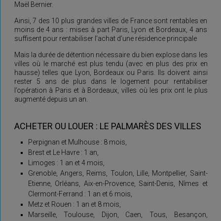
Maël Bernier.
Ainsi, 7 des 10 plus grandes villes de France sont rentables en
moins de 4 ans : mises à part Paris, Lyon et Bordeaux, 4 ans
suffisent pour rentabiliser l’achat d’une résidence principale
Mais la durée de détention nécessaire du bien explose dans les
villes où le marché est plus tendu (avec en plus des prix en
hausse) telles que Lyon, Bordeaux ou Paris. Ils doivent ainsi
rester 5 ans de plus dans le logement pour rentabiliser
l’opération à Paris et à Bordeaux, villes où les prix ont le plus
augmenté depuis un an.
ACHETER OU LOUER : LE PALMARÈS DES VILLES
Perpignan et Mulhouse : 8 mois,
Brest et Le Havre : 1 an,
Limoges : 1 an et 4 mois,
Grenoble, Angers, Reims, Toulon, Lille, Montpellier, Saint-
Etienne, Orléans, Aix-en-Provence, Saint-Denis, Nîmes et
Clermont-Ferrand : 1 an et 6 mois,
Metz et Rouen : 1 an et 8 mois,
Marseille, Toulouse, Dijon, Caen, Tous, Besançon,