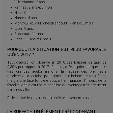
Villeurbanne : 2 ans,
Rennes : 2 ans et 6 mois,
Nice : 3 ans,
Nantes : 4 ans,
Montreuil et Boulogne-Billancourt : 7 ans et 6 mois,
Lyon : 9 ans,
Bordeaux : 11 ans,
Paris : 11 ans et 6 mois.
POURQUOI LA SITUATION EST PLUS FAVORABLE
QU’EN 2017 ?
Tout d’abord, on observe en 2018 des baisses de taux de
0,30% par rapport à 2017. Ensuite, à l’exception de quelques
très grandes agglomérations, la hausse des prix reste
modérée ou trop faible pour gommer la baisse des taux. Et ce,
malgré une taxe foncière souvent en hausse : l’impact de la
fiscalité locale est réel et pénalise ou avantage très nettement
certaines villes.
De leur côté, les loyers sont restés relativement stables.
LA SURFACE: UN ÉLÉMENT PRÉPONDÉRANT