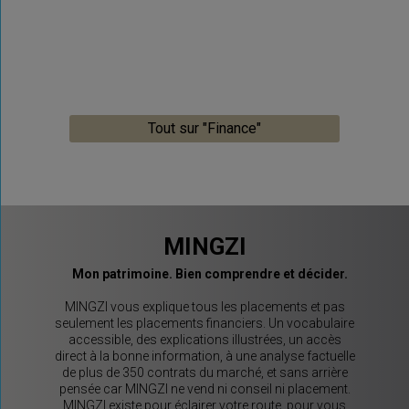
Tout sur "Finance"
MINGZI
Mon patrimoine. Bien comprendre et décider.
MINGZI vous explique tous les placements et pas
seulement les placements financiers. Un vocabulaire
accessible, des explications illustrées, un accès
direct à la bonne information, à une analyse factuelle
de plus de 350 contrats du marché, et sans arrière
pensée car MINGZI ne vend ni conseil ni placement.
MINGZI existe pour éclairer votre route, pour vous