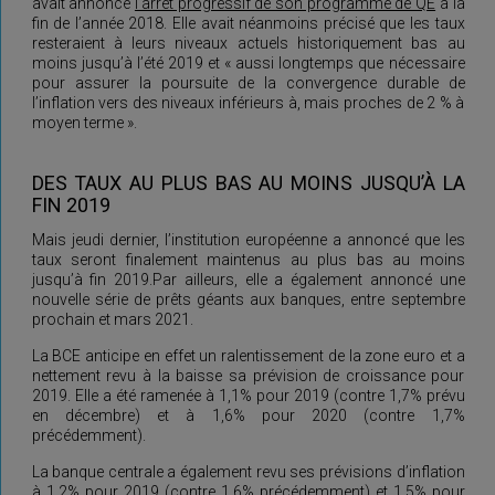
avait annoncé
l’arrêt progressif de son programme de QE
à la
fin de l’année 2018. Elle avait néanmoins précisé que les taux
resteraient à leurs niveaux actuels historiquement bas au
moins jusqu’à l’été 2019 et « aussi longtemps que nécessaire
pour assurer la poursuite de la convergence durable de
l’inflation vers des niveaux inférieurs à, mais proches de 2 % à
moyen terme ».
DES TAUX AU PLUS BAS AU MOINS JUSQU’À LA
FIN 2019
Mais jeudi dernier, l’institution européenne a annoncé que les
taux seront finalement maintenus au plus bas au moins
jusqu’à fin 2019.Par ailleurs, elle a également annoncé une
nouvelle série de prêts géants aux banques, entre septembre
prochain et mars 2021.
La BCE anticipe en effet un ralentissement de la zone euro et a
nettement revu à la baisse sa prévision de croissance pour
2019. Elle a été ramenée à 1,1% pour 2019 (contre 1,7% prévu
en décembre) et à 1,6% pour 2020 (contre 1,7%
précédemment).
La banque centrale a également revu ses prévisions d’inflation
à 1,2% pour 2019 (contre 1,6% précédemment) et 1,5% pour