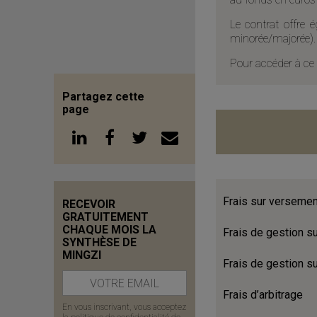
Le contrat offre
minorée/majorée).
Pour accéder à ce 
Partagez cette
page
Frais sur verseme
RECEVOIR
GRATUITEMENT
CHAQUE MOIS LA
Frais de gestion s
SYNTHÈSE DE
MINGZI
Frais de gestion s
Frais d’arbitrage
En vous inscrivant, vous acceptez