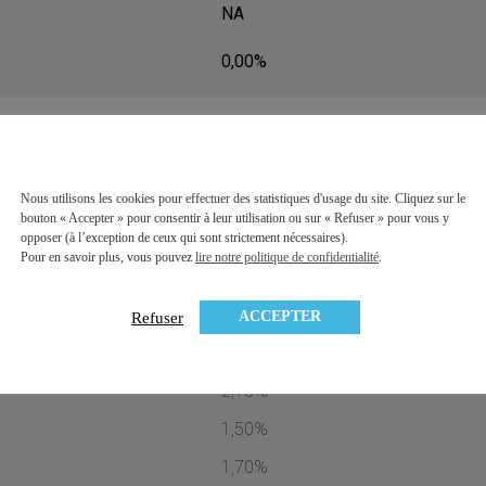
NA
0,00%
DIVERSIFICATION
Nous utilisons les cookies pour effectuer des statistiques d'usage du site. Cliquez sur le
bouton « Accepter » pour consentir à leur utilisation ou sur « Refuser » pour vous y
opposer (à l’exception de ceux qui sont strictement nécessaires).
Pour en savoir plus, vous pouvez
lire notre politique de confidentialité
.
os
3,00%
ACCEPTER
Refuser
2,65%
2,10%
1,50%
1,70%