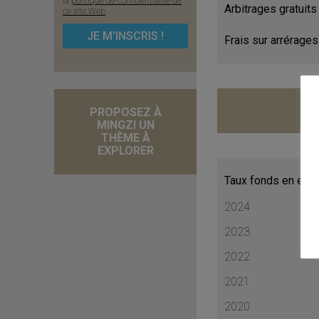
la
politique de confidentialité de
Arbitrages gratuits
ce site Web
.
Frais sur arrérages
PROPOSEZ À
MINGZI UN
THÈME À
EXPLORER
Taux fonds en eur
2024
2023
2022
2021
2020