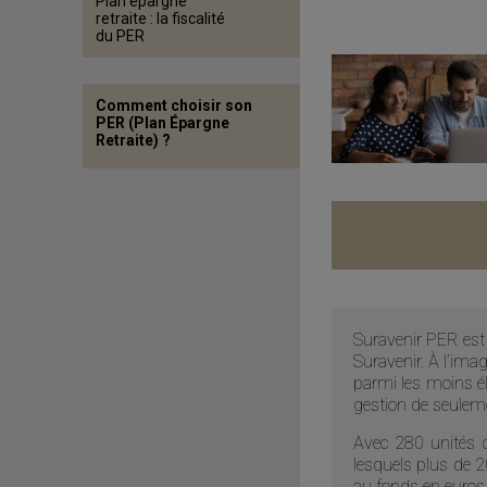
Plan épargne
retraite : la fiscalité
du PER
Comment choisir son
PER (Plan Épargne
Retraite) ?
Suravenir PER es
Suravenir. À l’ima
parmi les moins él
gestion de seuleme
Avec 280 unités d
lesquels plus de 
au fonds en euros 