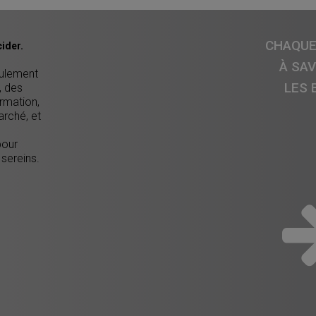
CHAQUE 
ider.
À SA
eulement
LES 
, des
ormation,
arché, et
pour
 sereins.