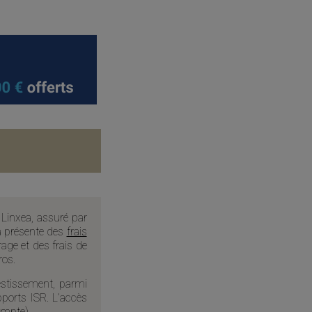
 Linxea, assuré par
ea présente des
frais
age et des frais de
ros.
estissement, parmi
ports ISR. L’accès
ompte).