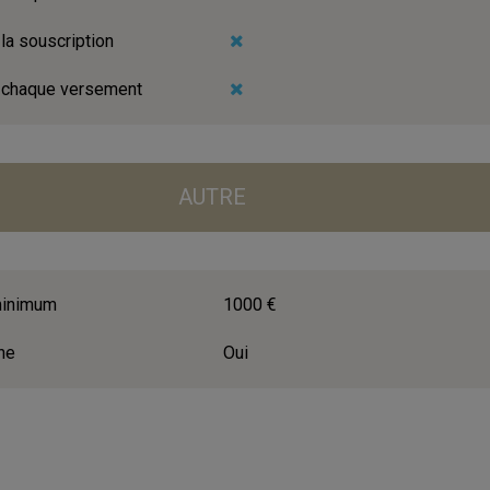
 la souscription
à chaque versement
AUTRE
 minimum
1000 €
ne
Oui