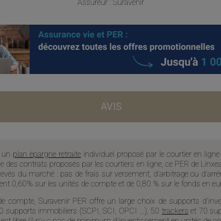
Assureur : Suravenir
AVIS
t un
plan épargne retraite
individuel proposé par le courtier en ligne
ge des contrats proposés par les courtiers en ligne, ce PER de Linx
evés du marché : pas de frais sur versement, d’arbitrage ou d’arrér
nt 0,60% sur les unités de compte et de 0,80 % sur le fonds en eu
e compte, Suravenir PER offre un large choix de supports d’inv
20 supports immobiliers (SCPI, SCI, OPCI …), 50
trackers
et 70 sup
est libre (il n’y a pas de minimum d’investissement en unités de c