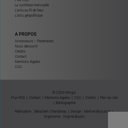
Flux RSS
La synthèse mensuelle
L’actu au fil de l’eau
L’actu géopolitique
A PROPOS
Annonceurs – Partenaires
Nous découvrir
Crédits
Contact
Mentions légales
CGU
© 2026 Mingzi
Flux RSS
Contact
Mentions légales
CGU
Crédits
Plan du site
Bibliographie
Réalisation : Sébastien Chandonay
|
Design : Martine Bourzicot
|
Ergonomie : Virginie Boutin