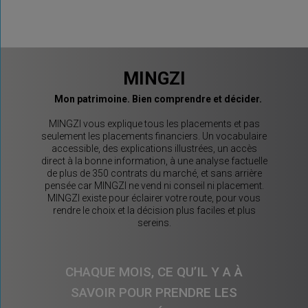
MINGZI
Mon patrimoine. Bien comprendre et décider.
MINGZI vous explique tous les placements et pas
seulement les placements financiers. Un vocabulaire
accessible, des explications illustrées, un accès
direct à la bonne information, à une analyse factuelle
de plus de 350 contrats du marché, et sans arrière
pensée car MINGZI ne vend ni conseil ni placement.
MINGZI existe pour éclairer votre route, pour vous
rendre le choix et la décision plus faciles et plus
sereins.
CHAQUE MOIS, CE QU’IL Y A À
SAVOIR POUR PRENDRE LES