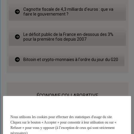
Cagnotte fiscale de 4,3 milliards d'euros : que va
faire le gouvernement ?
Le déficit public de la France en-dessous des 3%
pour la première fois depuis 2007
Bitcoin et crypto-monnaies à l'ordre du jour du G20
ÉCONOMIE COLLABORATIVE
Nous utilisons les cookies pour effectuer des statistiques d'usage du site.
Cliquez sur le bouton « Accepter » pour consentir à leur utilisation ou sur «
Refuser » pour vous y opposer (à l’exception de ceux qui sont strictement
nécessaires).