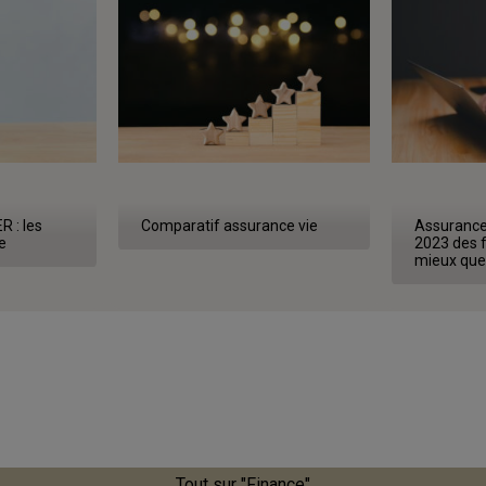
R : les
Comparatif assurance vie
Assurance-
e
2023 des f
mieux que 
Tout sur "Finance"