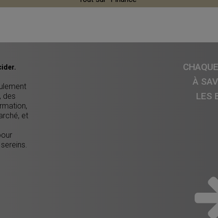
CHAQUE 
ider.
À SA
eulement
LES 
, des
ormation,
arché, et
pour
 sereins.