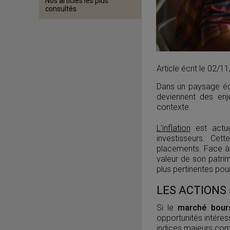
Nos articles les plus
consultés
Article écrit le 02/
Dans un paysage éco
deviennent des en
contexte.
L’inflation
est actue
investisseurs. Cet
placements. Face à c
valeur de son patri
plus pertinentes pou
LES ACTIONS
Si le
marché bours
opportunités intéres
indices majeurs com