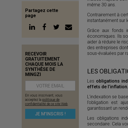
même 30 ans.
Partagez cette
Contrairement à cer
page
instantanément sur le
Grâce aux fonds i
économiques. Ils son
aider à réduire le ri
des entreprises dont
sous-évaluées par ra
RECEVOIR
GRATUITEMENT
CHAQUE MOIS LA
SYNTHÈSE DE
LES OBLIGATI
MINGZI
Les
obligations in
effets de l’inflation
En vous inscrivant, vous
L’indexation se base
acceptez la
politique de
l’obligation est a
confidentialité de ce site Web
.
garantissant un rend
Les obligations i
secondaire. Cela vou