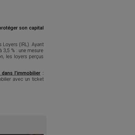
protéger son capital
s Loyers (IRL). Ayant
à 3,5 % : une mesure
on, les loyers perçus
r dans l’immobilier
:
ilier avec un ticket