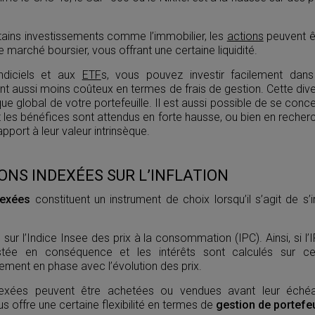
tains investissements comme l’immobilier, les
actions
peuvent ê
 marché boursier, vous offrant une certaine liquidité.
ndiciels et aux
ETF
s, vous pouvez investir facilement dans 
t aussi moins coûteux en termes de frais de gestion. Cette dive
sque global de votre portefeuille. Il est aussi possible de se con
 les bénéfices sont attendus en forte hausse, ou bien en recher
pport à leur valeur intrinsèque.
ONS INDEXÉES SUR L’INFLATION
dexées
constituent un instrument de choix lorsqu’il s’agit de s
.
 sur l’Indice Insee des prix à la consommation (IPC). Ainsi, si 
justée en conséquence et les intérêts sont calculés sur 
ement en phase avec l’évolution des prix.
ndexées peuvent être achetées ou vendues avant leur éché
s offre une certaine flexibilité en termes de
gestion de portefeu