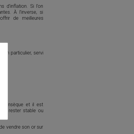
 d’inflation. Si l’on
tes. À l’inverse, si
offrir de meilleures
 en particulier, servi
r.
intrinsèque et il est
eut rester stable ou
e de vendre son or sur