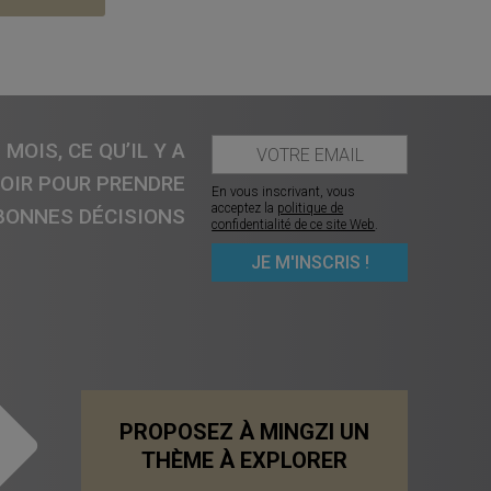
MOIS, CE QU’IL Y A
VOIR POUR PRENDRE
En vous inscrivant, vous
acceptez la
politique de
BONNES DÉCISIONS
confidentialité de ce site Web
.
PROPOSEZ À MINGZI UN
THÈME À EXPLORER