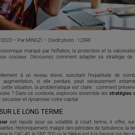
11/2023 – Par MINGZI – Crédit photo : 123RF
nomique marqué par l’inflation, la protection et la valorisati
jeux cruciaux. Découvrez comment adapter sa stratégie de
llement à un niveau élevé, suscitant l’inquiétude de nom
te augmentation, si elle perdure, peut sérieusement entamer
ette situation, la problématique est claire : comment préserver
moine ? Dans ce contexte, explorons ensemble les
stratégies 
r sécuriser et dynamiser votre capital.
 SUR LE LONG TERME
ier
est réputé pour sa volatilité à court terme, il offre, su
santes. Historiquement, malgré des périodes de turbulence, la 
me le CAC 40, le S&P 500 ou le Nikkei est à la hausse sur des 