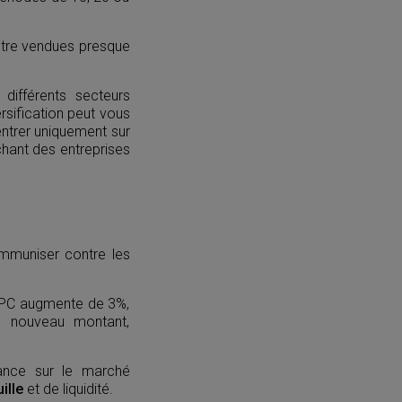
tre vendues presque
différents secteurs
rsification peut vous
centrer uniquement sur
chant des entreprises
’immuniser contre les
l’IPC augmente de 3%,
ce nouveau montant,
ance sur le marché
ille
et de liquidité.