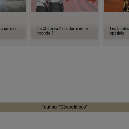
e choc des
La Chine va t’elle dominer le
Les 5 défi
monde ?
spatiale
Tout sur "Géopolitique"