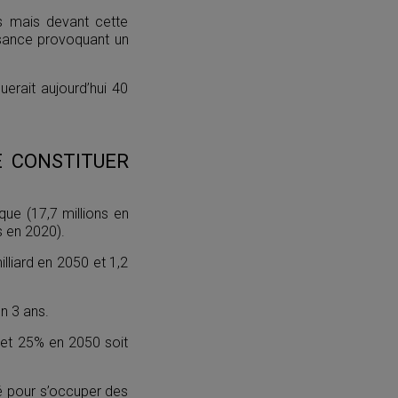
es mais devant cette
issance provoquant un
erait aujourd’hui 40
E CONSTITUER
ique (17,7 millions en
s en 2020).
illiard en 2050 et 1,2
n 3 ans.
 et 25% en 2050 soit
té pour s’occuper des