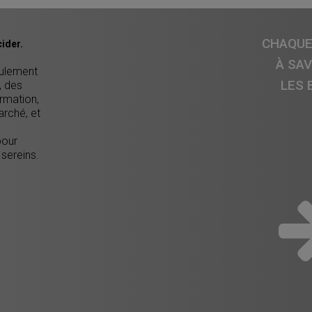
CHAQUE 
ider.
À SA
eulement
LES 
, des
ormation,
arché, et
pour
 sereins.