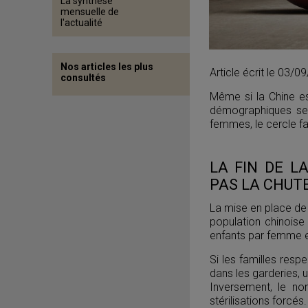
La synthèse
mensuelle de
l'actualité
Nos articles les plus
Article écrit le 03/
consultés
Même si la Chine est
démographiques sem
femmes, le cercle fam
LA FIN DE LA
PAS LA CHUT
La mise en place de 
population chinois
enfants par femme 
Si les familles respe
dans les garderies, 
Inversement, le no
stérilisations forcés.