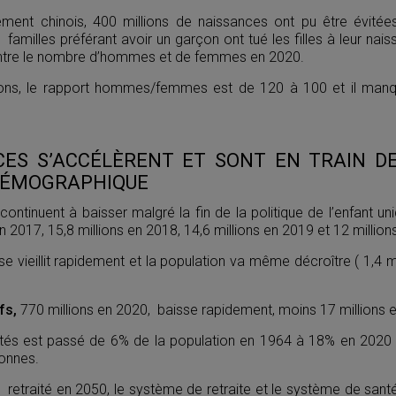
ement chinois, 400 millions de naissances ont pu être évité
s familles préférant avoir un garçon ont tué les filles à leur na
 entre le nombre d’hommes et de femmes en 2020.
ions, le rapport hommes/femmes est de 120 à 100 et il manqu
ES S’ACCÉLÈRENT ET SONT EN TRAIN D
DÉMOGRAPHIQUE
continuent à baisser malgré la fin de la politique de l’enfant un
n 2017, 15,8 millions en 2018, 14,6 millions en 2019 et 12 million
se vieillit rapidement et la population va même décroître ( 1,4 m
fs,
770 millions en 2020, baisse rapidement, moins 17 millions e
ités est passé de 6% de la population en 1964 à 18% en 2020
sonnes.
1 retraité en 2050, le système de retraite et le système de san