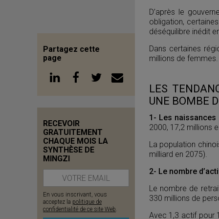
D’après le gouvern
obligation, certaine
déséquilibre inédit
Dans certaines rég
Partagez cette
page
millions de femmes.
LES TENDANC
UNE BOMBE 
1- Les naissances
RECEVOIR
2000, 17,2 millions e
GRATUITEMENT
CHAQUE MOIS LA
La population chinoi
SYNTHÈSE DE
milliard en 2075).
MINGZI
2- Le nombre d’acti
Le nombre de retra
En vous inscrivant, vous
330 millions de per
acceptez la
politique de
confidentialité de ce site Web
.
Avec 1,3 actif pour 