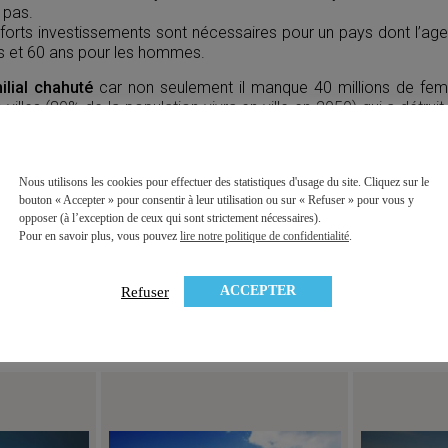
 pas.
orts investissements sont nécessaires pour un pays dont l’age 
s et 60 ans pour les hommes.
lial chahuté
car non seulement il manque 40 millions de fem
 villes (80% de la population vivra en ville en 2050) qui a détruit 
pait de ses parents âgés.
n Rights Watch, le manque de femmes donne lieu à des pratiq
mes en provenance du Vietnam ou du Cambodge au prix de 30.00
Nous utilisons les cookies pour effectuer des statistiques d'usage du site. Cliquez sur le
bouton « Accepter » pour consentir à leur utilisation ou sur « Refuser » pour vous y
ique devient fondamental et pourrait remettre en question t
opposer (à l’exception de ceux qui sont strictement nécessaires).
olitiques de la Chine
Pour en savoir plus, vous pouvez
lire notre politique de confidentialité
.
ACCEPTER
Refuser
À lire aussi …