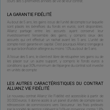
cours des 5 premières années de vie de leur contrat.
LA GARANTIE FIDÉLITÉ
Au bout de 5 ans, les gains issus de l’unité de compte sur laquelle
sont placés les bénéfices du fonds en euros, sont disponibles.
Allianz partage entre les assurés ayant conservé leur
investissement l’ensemble des gains, y compris ceux des
assurés qui ont effectué un rachat avant les 5 ans. L’unité de
compte n’est garantie en capital. C’est pourquoi Allianz s’engage à
ce que la bonification atteigne au moins 10% au bout de 5 ans.
À l’issue des 5 ans, le client est libre de récupérer ses gains ou de
les placer sur un autre support, y compris le fonds euros à
conditions que 30% minimum de l’épargne du contrat soit investie
en unités de compte
LES AUTRES CARACTÉRISTIQUES DU CONTRAT
ALLIANZ VIE FIDÉLITÉ
Le nouveau contrat Allianz Vie Fidélité est accessible à partir de
30.000 euros. Il donne accès à un panel d’unités de compte sans
rétrocession de commissions vers l’assureur : les frais prélevés
par la société de gestion s’élèvent à 0,6% en moyenne, contre 1,8%