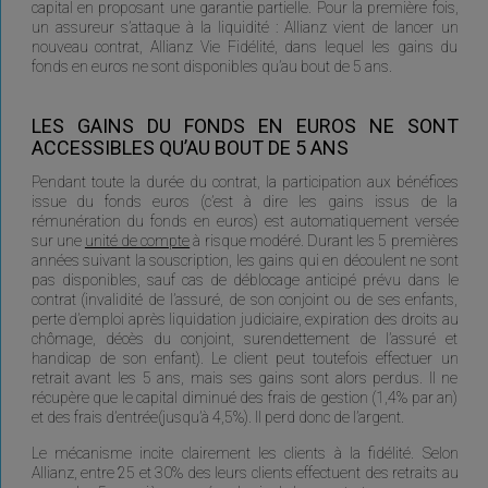
capital en proposant une garantie partielle. Pour la première fois,
un assureur s’attaque à la liquidité : Allianz vient de lancer un
nouveau contrat, Allianz Vie Fidélité, dans lequel les gains du
fonds en euros ne sont disponibles qu’au bout de 5 ans.
LES GAINS DU FONDS EN EUROS NE SONT
ACCESSIBLES QU’AU BOUT DE 5 ANS
Pendant toute la durée du contrat, la participation aux bénéfices
issue du fonds euros (c’est à dire les gains issus de la
rémunération du fonds en euros) est automatiquement versée
sur une
unité de compte
à risque modéré. Durant les 5 premières
années suivant la souscription, les gains qui en découlent ne sont
pas disponibles, sauf cas de déblocage anticipé prévu dans le
contrat (invalidité de l’assuré, de son conjoint ou de ses enfants,
perte d’emploi après liquidation judiciaire, expiration des droits au
chômage, décès du conjoint, surendettement de l’assuré et
handicap de son enfant). Le client peut toutefois effectuer un
retrait avant les 5 ans, mais ses gains sont alors perdus. Il ne
récupère que le capital diminué des frais de gestion (1,4% par an)
et des frais d’entrée(jusqu’à 4,5%). Il perd donc de l’argent.
Le mécanisme incite clairement les clients à la fidélité. Selon
Allianz, entre 25 et 30% des leurs clients effectuent des retraits au