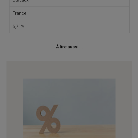
France
5,71%
À lire aussi …