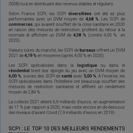
2008) tout en distribuant des revenus stables et réguliers.
Selon France SCPI, les SCPI
diversifiées
ont été es plus
performantes avec un DVM moyen de
4,68 %
. Les SCPI de
commerces
, qui avaient souffert de la crise sanitaire en 2020
en raison des mesures de restriction, profitent du retour à la
normale et affichent un DVM de
4,38 %
(contre 4,00 % en
2020).
Valeurs sûres du marché, les SCPI de
bureaux
offrent un DVM
2021 de
4,19 %
en moyenne (après 4,00 % en 2020).
Les SCPI spécialisées dans la
logistique
ou dans le
résidentiel
tirent leur épingle du jeu avec un DVM moyen de
6,00 %
, suivies des SCPI de
santé
avec
5,00 %
. À l’inverse, les
SCPI spécialisées dans l’hôtellerie ont beaucoup souffert des
mesures de restriction sanitaires et affihent un rendement
moyen de 2,84 %.
La collecte 2021 atteint 6,9 milliards d’euros, en augmentation
de 17 % par rapport à 2020, mais reste encore en de-dessous
des niveaux d’avant-Covid (7,9 milliards d’euros en 2019).
SCPI : LE TOP 10 DES MEILLEURS RENDEMENTS