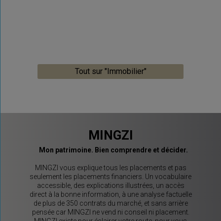
Tout sur "Immobilier"
MINGZI
Mon patrimoine. Bien comprendre et décider.
MINGZI vous explique tous les placements et pas
seulement les placements financiers. Un vocabulaire
accessible, des explications illustrées, un accès
direct à la bonne information, à une analyse factuelle
de plus de 350 contrats du marché, et sans arrière
pensée car MINGZI ne vend ni conseil ni placement.