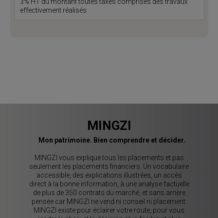
3% HT du montant toutes taxes comprises des travaux
effectivement réalisés
MINGZI
Mon patrimoine. Bien comprendre et décider.
MINGZI vous explique tous les placements et pas
seulement les placements financiers. Un vocabulaire
accessible, des explications illustrées, un accès
direct à la bonne information, à une analyse factuelle
de plus de 350 contrats du marché, et sans arrière
pensée car MINGZI ne vend ni conseil ni placement.
MINGZI existe pour éclairer votre route, pour vous