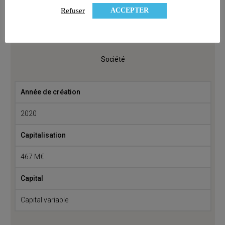
ACCEPTER
Refuser
Société
Année de création
2020
Capitalisation
467 M€
Capital
Capital variable