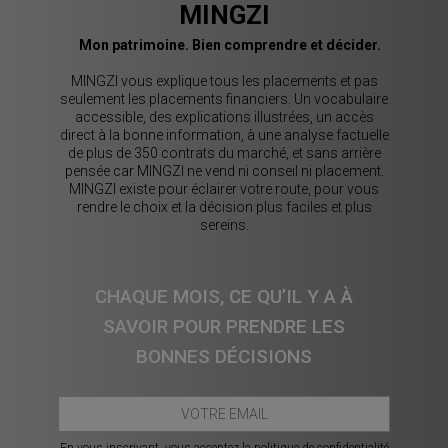
MINGZI
Mon patrimoine. Bien comprendre et décider.
MINGZI vous explique tous les placements et pas
seulement les placements financiers. Un vocabulaire
accessible, des explications illustrées, un accès
direct à la bonne information, à une analyse factuelle
de plus de 350 contrats du marché, et sans arrière
pensée car MINGZI ne vend ni conseil ni placement.
MINGZI existe pour éclairer votre route, pour vous
rendre le choix et la décision plus faciles et plus
sereins.
CHAQUE MOIS, CE QU’IL Y A À
SAVOIR POUR PRENDRE LES
BONNES DÉCISIONS
En vous inscrivant, vous acceptez la
politique de confidentialité