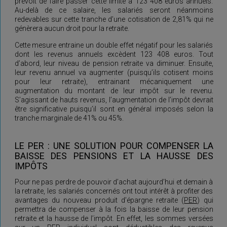
prévoit de faire passer cette limite à 123 408 euros annuels.
Au-delà de ce salaire, les salariés seront néanmoins
redevables sur cette tranche d’une cotisation de 2,81% qui ne
génèrera aucun droit pour la retraite.
Cette mesure entraine un double effet négatif pour les salariés
dont les revenus annuels excèdent 123 408 euros. Tout
d’abord, leur niveau de pension retraite va diminuer. Ensuite,
leur revenu annuel va augmenter (puisqu’ils cotisent moins
pour leur retraite), entrainant mécaniquement une
augmentation du montant de leur impôt sur le revenu.
S’agissant de hauts revenus, l’augmentation de l’impôt devrait
être significative puisqu’il sont en général imposés selon la
tranche marginale de 41% ou 45%.
LE PER : UNE SOLUTION POUR COMPENSER LA
BAISSE DES PENSIONS ET LA HAUSSE DES
IMPÔTS
Pour ne pas perdre de pouvoir d’achat aujourd’hui et demain à
la retraite, les salariés concernés ont tout intérêt à profiter des
avantages du nouveau produit d’épargne retraite (
PER
) qui
permettra de compenser à la fois la baisse de leur pension
retraite et la hausse de l’impôt. En effet, les sommes versées