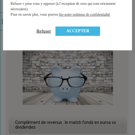
Refuser » pour vous y opposer (à l’exception de ceux qui sont strictement
nécessaires).
La fiscalité du PER (plan épargne retraite)
Pour en savoir plus, vous pouvez
lire notre politique de confidentialité
.
ACCEPTER
Refuser
Complément de revenus : le match fonds en euros vs
dividendes