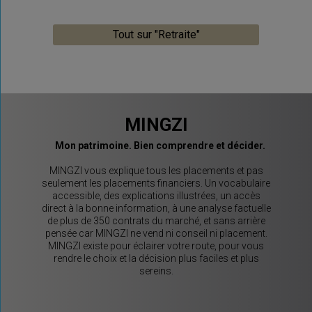
Tout sur "Retraite"
MINGZI
Mon patrimoine. Bien comprendre et décider.
MINGZI vous explique tous les placements et pas
seulement les placements financiers. Un vocabulaire
accessible, des explications illustrées, un accès
direct à la bonne information, à une analyse factuelle
de plus de 350 contrats du marché, et sans arrière
pensée car MINGZI ne vend ni conseil ni placement.
MINGZI existe pour éclairer votre route, pour vous
rendre le choix et la décision plus faciles et plus
sereins.