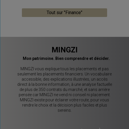
Tout sur "Finance"
MINGZI
Mon patrimoine. Bien comprendre et décider.
MINGZI vous explique tous les placements et pas
seulement les placements financiers. Un vocabulaire
accessible, des explications illustrées, un accès
direct à la bonne information, à une analyse factuelle
de plus de 350 contrats du marché, et sans arrière
pensée car MINGZI ne vend ni conseil ni placement.
MINGZI existe pour éclairer votre route, pour vous
rendre le choix et la décision plus faciles et plus
sereins.