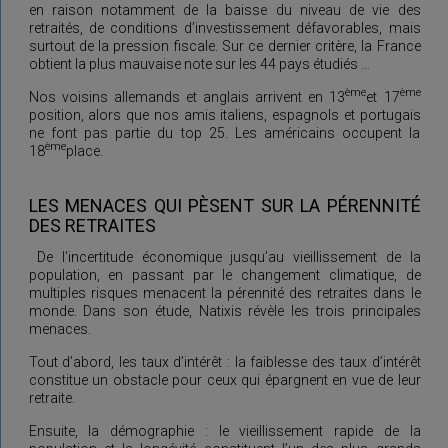
en raison notamment de la baisse du niveau de vie des
retraités, de conditions d’investissement défavorables, mais
surtout de la pression fiscale. Sur ce dernier critère, la France
obtient la plus mauvaise note sur les 44 pays étudiés …
ème
ème
Nos voisins allemands et anglais arrivent en 13
et 17
position, alors que nos amis italiens, espagnols et portugais
ne font pas partie du top 25. Les américains occupent la
ème
18
place.
LES MENACES QUI PÈSENT SUR LA PÉRENNITÉ
DES RETRAITES
De l’incertitude économique jusqu’au vieillissement de la
population, en passant par le changement climatique, de
multiples risques menacent la pérennité des retraites dans le
monde. Dans son étude, Natixis révèle les trois principales
menaces.
Tout d’abord, les taux d’intérêt : la faiblesse des taux d’intérêt
constitue un obstacle pour ceux qui épargnent en vue de leur
retraite.
Ensuite, la démographie : le vieillissement rapide de la