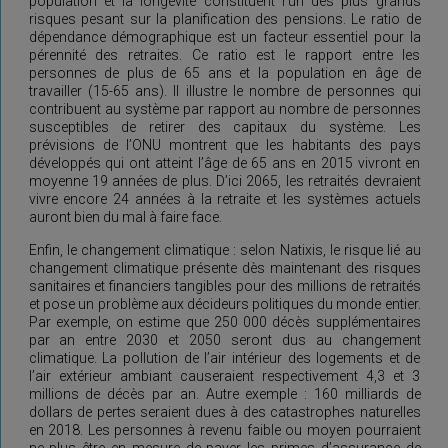
population et la longévité constituent l’un des plus grands
risques pesant sur la planification des pensions. Le ratio de
dépendance démographique est un facteur essentiel pour la
pérennité des retraites. Ce ratio est le rapport entre les
personnes de plus de 65 ans et la population en âge de
travailler (15-65 ans). Il illustre le nombre de personnes qui
contribuent au système par rapport au nombre de personnes
susceptibles de retirer des capitaux du système. Les
prévisions de l’ONU montrent que les habitants des pays
développés qui ont atteint l’âge de 65 ans en 2015 vivront en
moyenne 19 années de plus. D’ici 2065, les retraités devraient
vivre encore 24 années à la retraite et les systèmes actuels
auront bien du mal à faire face.
Enfin, le changement climatique : selon Natixis, le risque lié au
changement climatique présente dès maintenant des risques
sanitaires et financiers tangibles pour des millions de retraités
et pose un problème aux décideurs politiques du monde entier.
Par exemple, on estime que 250 000 décès supplémentaires
par an entre 2030 et 2050 seront dus au changement
climatique. La pollution de l’air intérieur des logements et de
l’air extérieur ambiant causeraient respectivement 4,3 et 3
millions de décès par an. Autre exemple : 160 milliards de
dollars de pertes seraient dues à des catastrophes naturelles
en 2018. Les personnes à revenu faible ou moyen pourraient
ne plus être en mesure de payer les primes d’assurance de