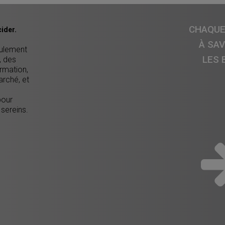
CHAQUE 
ider.
À SA
eulement
LES 
, des
ormation,
arché, et
pour
 sereins.