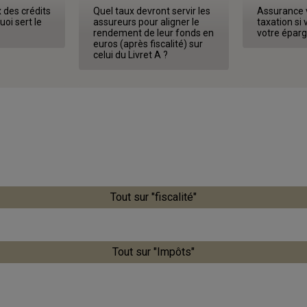
 des crédits
Quel taux devront servir les
Assurance v
uoi sert le
assureurs pour aligner le
taxation si 
rendement de leur fonds en
votre éparg
euros (après fiscalité) sur
celui du Livret A ?
Tout sur "fiscalité"
Tout sur "Impôts"