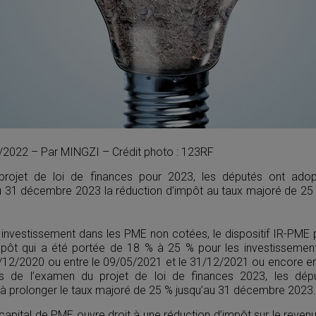
11/2022 – Par MINGZI – Crédit photo : 123RF
projet de loi de finances pour 2023, les députés ont ad
u 31 décembre 2023 la réduction d’impôt au taux majoré de 25 %
n investissement dans les PME non cotées, le dispositif IR-PME
mpôt qui a été portée de 18 % à 25 % pour les investissement
/12/2020 ou entre le 09/05/2021 et le 31/12/2021 ou encore en
rs de l’examen du projet de loi de finances 2023, les dé
 prolonger le taux majoré de 25 % jusqu’au 31 décembre 2023.
capital de PME ouvre droit à une réduction d’impôt sur le reven