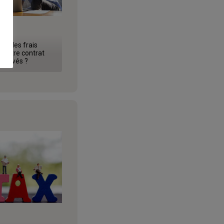
e : les frais
r votre contrat
p élevés ?