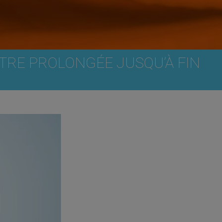
 ÊTRE PROLONGÉE JUSQU’À FIN