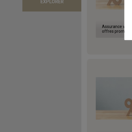
EXPLORER
Assurance vie et
offres promotio