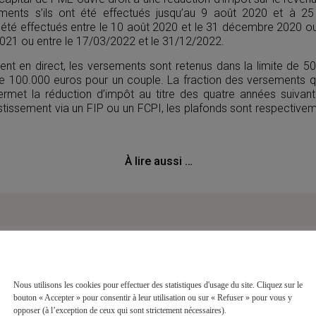
ments s’ils ont été effectués jusqu’au 9 août 2020 et à 
t été effectués entre le 10 août 2020 et le 31 décembre 2020 o
021 ou entre le 17/03/2022 et le 31/12/2022.
ent en direct, les versements sont retenus dans la limite de 5
e 100.000 euros pour un couple. La fraction des versements q
permet la réduction d’impôt au titre des quatre années suiv
estissement via un FIP ou un FCPI, les plafonds sont respectiv
À lire aussi …
Nous utilisons les cookies pour effectuer des statistiques d'usage du site. Cliquez sur le
bouton « Accepter » pour consentir à leur utilisation ou sur « Refuser » pour vous y
opposer (à l’exception de ceux qui sont strictement nécessaires).