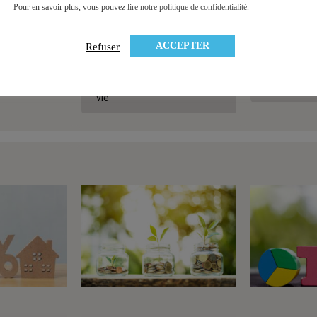
Pour en savoir plus, vous pouvez
lire notre politique de confidentialité
.
ACCEPTER
Refuser
 PER : les
Comparatif assurance vie
Assurance vi
nnelles
indépendant – Le palmarès
prélevés su
des meilleures assurances-
sont-ils tro
vie