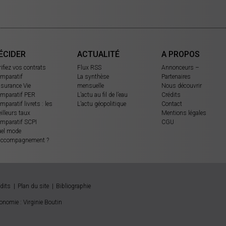
ÉCIDER
ACTUALITÉ
A PROPOS
rifiez vos contrats
Flux RSS
Annonceurs –
mparatif
La synthèse
Partenaires
surance Vie
mensuelle
Nous découvrir
mparatif PER
L’actu au fil de l’eau
Crédits
mparatif livrets : les
L’actu géopolitique
Contact
illeurs taux
Mentions légales
mparatif SCPI
CGU
el mode
accompagnement ?
dits
Plan du site
Bibliographie
onomie : Virginie Boutin