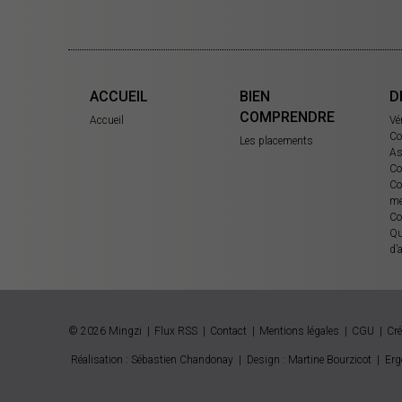
ACCUEIL
BIEN
D
COMPRENDRE
Accueil
Vé
Co
Les placements
As
Co
Co
me
Co
Qu
d’
© 2026 Mingzi
Flux RSS
Contact
Mentions légales
CGU
Cré
Réalisation : Sébastien Chandonay
|
Design : Martine Bourzicot
|
Erg