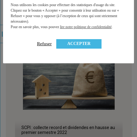
Nous utilisons les cookies pour effectuer des statistiques d'usage du site.
Hausse des taux des crédits immobiliers : à quoi
Cliquez sur le bouton « Accepter » pour consentir à leur utilisation ou sur «
sert le taux d’usure ?
Refuser » pour vous y opposer (à l’exception de ceux qui sont strictement
nécessaires).
Pour en savoir plus, vous pouvez
lire notre politique de confidentialité
.
ACCEPTER
Refuser
SCPI : collecte record et dividendes en hausse au
premier semestre 2022