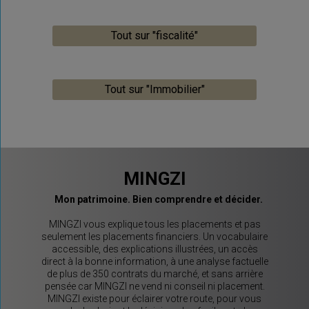
Tout sur "fiscalité"
Tout sur "Immobilier"
MINGZI
Mon patrimoine. Bien comprendre et décider.
MINGZI vous explique tous les placements et pas
seulement les placements financiers. Un vocabulaire
accessible, des explications illustrées, un accès
direct à la bonne information, à une analyse factuelle
de plus de 350 contrats du marché, et sans arrière
pensée car MINGZI ne vend ni conseil ni placement.
MINGZI existe pour éclairer votre route, pour vous