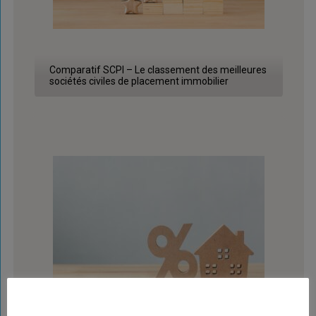
Comparatif SCPI – Le classement des meilleures
sociétés civiles de placement immobilier