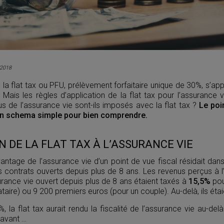
/2018
 la flat tax ou PFU, prélèvement forfaitaire unique de 30%, s’ap
. Mais les règles d’application de la flat tax pour l’assurance v
 de l’assurance vie sont-ils imposés avec la flat tax ?
Le poin
 un schema simple pour bien comprendre.
N DE LA FLAT TAX À L’ASSURANCE VIE
avantage de l’assurance vie d’un point de vue fiscal résidait dan
 contrats ouverts depuis plus de 8 ans. Les revenus perçus à l’
urance vie ouvert depuis plus de 8 ans étaient taxés à
15,5%
pou
ataire) ou 9 200 premiers euros (pour un couple). Au-delà, ils éta
 la flat tax aurait rendu la fiscalité de l’assurance vie au-d
’avant …