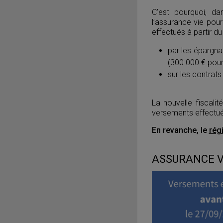
C’est pourquoi, da
l’assurance vie pour
effectués à partir d
par les épargna
(300 000 € pour
sur les contrats
La nouvelle fiscali
versements effectu
En revanche, le
rég
ASSURANCE VI