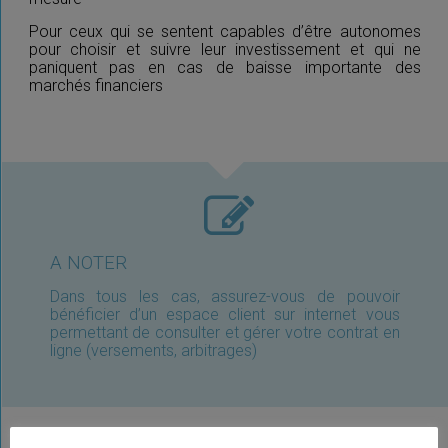
Pour ceux qui se sentent capables d’être autonomes
pour choisir et suivre leur investissement et qui ne
paniquent pas en cas de baisse importante des
marchés financiers
A NOTER
Dans tous les cas, assurez-vous de pouvoir
bénéficier d’un espace client sur internet vous
permettant de consulter et gérer votre contrat en
ligne (versements, arbitrages)