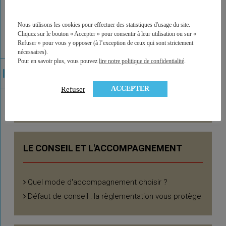
Nous utilisons les cookies pour effectuer des statistiques d'usage du site.
Cliquez sur le bouton « Accepter » pour consentir à leur utilisation ou sur «
Refuser » pour vous y opposer (à l’exception de ceux qui sont strictement
nécessaires).
Pour en savoir plus, vous pouvez
lire notre politique de confidentialité
.
LES FRAIS DU PERP
ACCEPTER
Refuser
Les principaux frais du PERP
LE CONSEIL ET L'ACCOMPAGNEMENT
Quel mode d'accompagnement choisir ?
Défaut de conseil : la règlementation vous protège