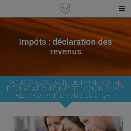
Impôts : déclaration des
revenus
VOUS AVEZ OUBLIÉ DE FAIRE VOTRE
DÉCLARATION D’IMPÔT : COMBIEN CE
RETARD VA T’IL VOUS COÛTER ?