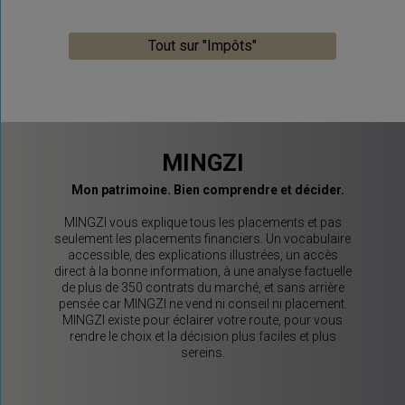
Tout sur "Impôts"
MINGZI
Mon patrimoine. Bien comprendre et décider.
MINGZI vous explique tous les placements et pas
seulement les placements financiers. Un vocabulaire
accessible, des explications illustrées, un accès
direct à la bonne information, à une analyse factuelle
de plus de 350 contrats du marché, et sans arrière
pensée car MINGZI ne vend ni conseil ni placement.
MINGZI existe pour éclairer votre route, pour vous
rendre le choix et la décision plus faciles et plus
sereins.