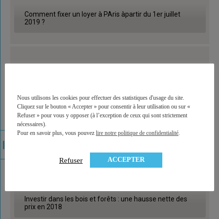
Comment fixer un loyer à PAris àpartir du 1er juillet
2019 ?
Nous utilisons les cookies pour effectuer des statistiques d'usage du site.
Cliquez sur le bouton « Accepter » pour consentir à leur utilisation ou sur «
Refuser » pour vous y opposer (à l’exception de ceux qui sont strictement
nécessaires).
Pour en savoir plus, vous pouvez
lire notre politique de confidentialité
.
ACCEPTER
Refuser
Investir dans les bois et forêts : une hausse nette des
prix en 2018