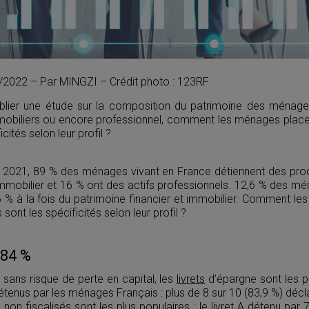
05/2022 – Par MINGZI – Crédit photo : 123RF
ublier une étude sur la composition du patrimoine des ménag
mmobiliers ou encore professionnel, comment les ménages placen
cités selon leur profil ?
t 2021, 89 % des ménages vivant en France détiennent des produ
mmobilier et 16 % ont des actifs professionnels. 12,6 % des m
7,6 % à la fois du patrimoine financier et immobilier. Comment le
 sont les spécificités selon leur profil ?
 84 %
 sans risque de perte en capital, les
livrets
d’épargne sont les pr
tenus par les ménages Français : plus de 8 sur 10 (83,9 %) déc
s non fiscalisés sont les plus populaires : le livret A détenu pa