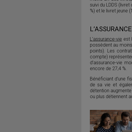
suivi du LDDS (livre
%) et le livret jeune (
L’ASSURANCE V
L’assurance-vie
est 
possèdent au moins 
points). Les contra
compte) représenten
d’assurance-vie mon
encore de 27,4 %.
Bénéficiant d’une fi
de sa vie et égale
détention augmente 
ou plus détiennent a