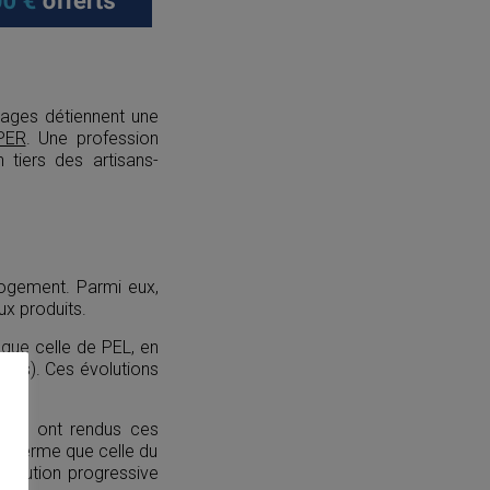
nages détiennent une
PER
. Une profession
 tiers des artisans-
logement. Parmi eux,
ux produits.
 que celle de PEL, en
ints). Ces évolutions
 2018 ont rendus ces
ong terme que celle du
iminution progressive