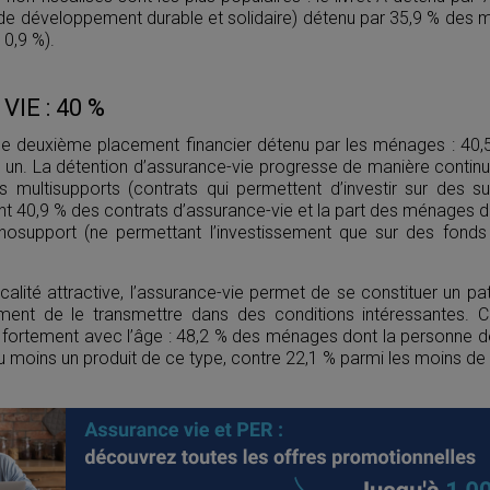
t de développement durable et solidaire) détenu par 35,9 % des 
10,9 %).
IE : 40 %
le deuxième placement financier détenu par les ménages : 40
un. La détention d’assurance-vie progresse de manière continu
ts multisupports (contrats qui permettent d’investir sur des s
t 40,9 % des contrats d’assurance-vie et la part des ménages d
osupport (ne permettant l’investissement que sur des fonds 
scalité attractive, l’assurance-vie permet de se constituer un pa
ment de le transmettre dans des conditions intéressantes. C
fortement avec l’âge : 48,2 % des ménages dont la personne d
u moins un produit de ce type, contre 22,1 % parmi les moins de