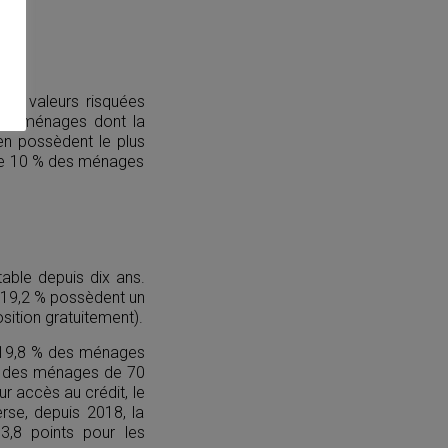
ces valeurs risquées
 Les ménages dont la
 en possèdent le plus
s de 10 % des ménages
table depuis dix ans.
t 19,2 % possèdent un
ition gratuitement).
: 19,8 % des ménages
 % des ménages de 70
ur accès au crédit, le
rse, depuis 2018, la
3,8 points pour les