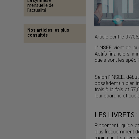
La synthèse
mensuelle de
l'actualité
Nos articles les plus
consultés
Article écrit le 07/
L’INSEE vient de p
Actifs financiers, i
quels sont les spécifi
Selon l’INSEE, débu
possèdent un bien i
trois à la fois et 5
leur épargne et quels
LES LIVRETS :
Placement liquide et
plus fréquemment dé
moins un. Les livret