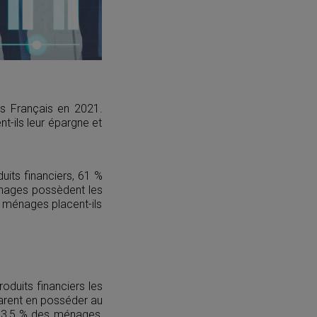
es Français en 2021.
t-ils leur épargne et
its financiers, 61 %
énages possèdent les
s ménages placent-ils
oduits financiers les
larent en posséder au
r 73,5 % des ménages,