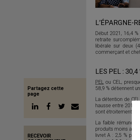
L’ÉPARGNE-RE
Début 2021, 16,4 %
retraite surcomplé
libérale sur deux (
commerçant et chef d
LES PEL : 30,4
PEL
ou CEL, presque
Partagez cette
58,9 % détiennent un
page
La détention de CEL
hausse entre 2010 et
sont étroitement lié
La faible rémunérat
produits moins attra
livret A : 2,5 % pou
RECEVOIR