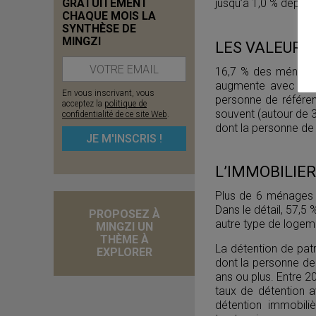
GRATUITEMENT
jusqu’à 1,0 % depuis
CHAQUE MOIS LA
SYNTHÈSE DE
MINGZI
LES VALEURS M
16,7 % des ménage
augmente avec le p
En vous inscrivant, vous
personne de référen
acceptez la
politique de
souvent (autour de 
confidentialité de ce site Web
.
dont la personne de
L’IMMOBILIER 
Plus de 6 ménages 
Dans le détail, 57,5
PROPOSEZ À
autre type de logeme
MINGZI UN
THÈME À
La détention de pat
EXPLORER
dont la personne de
ans ou plus. Entre 20
taux de détention a
détention immobili