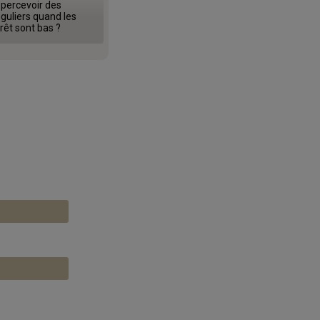
ercevoir des
guliers quand les
rêt sont bas ?