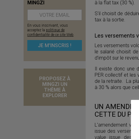
à la flat tax (30 %).
MINGZI
S’il choisit de dédu
tax à la sortie.
En vous inscrivant, vous
acceptez la
politique de
Les versements v
confidentialité de ce site Web
.
Les versements volo
le salarié choisit d
d’impôt sur le reven
Il existe donc une 
PER collectif et le
PROPOSEZ À
de la retraite. La p
MINGZI UN
à 30 % alors que cel
THÈME À
EXPLORER
UN AMENDEME
CETTE DU PE
L’amendement voté p
issue des versements
value issue des v