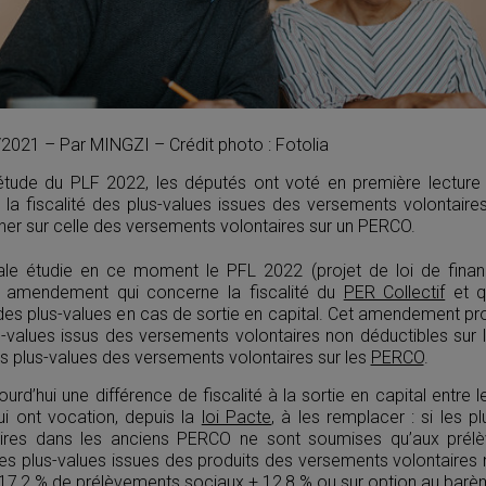
10/2021 – Par MINGZI – Crédit photo : Fotolia
’étude du PLF 2022, les députés ont voté en première lectur
r la fiscalité des plus-values issues des versements volontair
igner sur celle des versements volontaires sur un PERCO.
ale étudie en ce moment le PFL 2022 (projet de loi de finan
n amendement qui concerne la fiscalité du
PER Collectif
et q
té des plus-values en cas de sortie en capital. Cet amendement 
s-values issus des versements volontaires non déductibles sur 
les plus-values des versements volontaires sur les
PERCO
.
ujourd’hui une différence de fiscalité à la sortie en capital entr
ui ont vocation, depuis la
loi Pacte
, à les remplacer : si les p
ires dans les anciens PERCO ne sont soumises qu’aux prél
les plus-values issues des produits des versements volontaires
 17,2 % de prélèvements sociaux + 12,8 % ou sur option au barème 