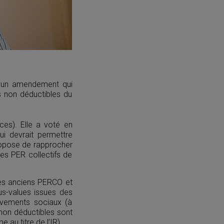
e un amendement qui
es non déductibles du
ces). Elle a voté en
ui devrait permettre
propose de rapprocher
les PER collectifs de
e les anciens PERCO et
lus-values issues des
èvements sociaux (à
 non déductibles sont
au titre de l’IR).