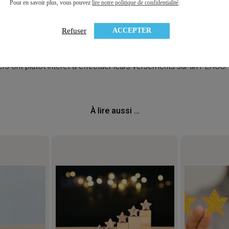
Pour en savoir plus, vous pouvez
lire notre politique de confidentialité
.
ires non déductibles du PER collectif passerait donc de 30 
ACCEPTER
Refuser
 motivé par le fait que, si les épargnants les plus aisés
nticipent un TMI plus faible une fois à la retraite) ont intérêt à p
e n’est pas forcément le cas des plus modestes pour qui le levier f
ers ont plutôt intérêt à effectuer leurs versements sur un PERCO.
À lire aussi …