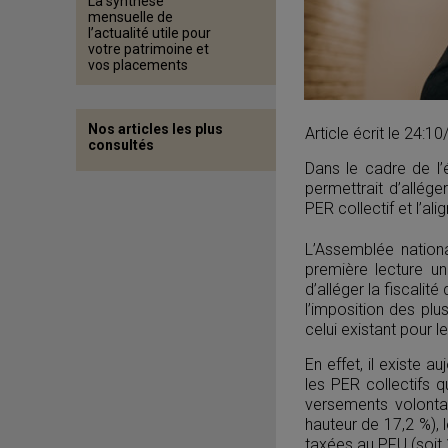
La synthèse
mensuelle de
l’actualité utile pour
votre patrimoine et
vos placements
Nos articles les plus
Article écrit le 24:
consultés
Dans le cadre de l
permettrait d’allége
PER collectif et l’al
L’Assemblée nation
première lecture u
d’alléger la fiscali
l’imposition des plu
celui existant pour 
En effet, il existe a
les PER collectifs q
versements volonta
hauteur de 17,2 %), 
taxées au
PFU
(soit