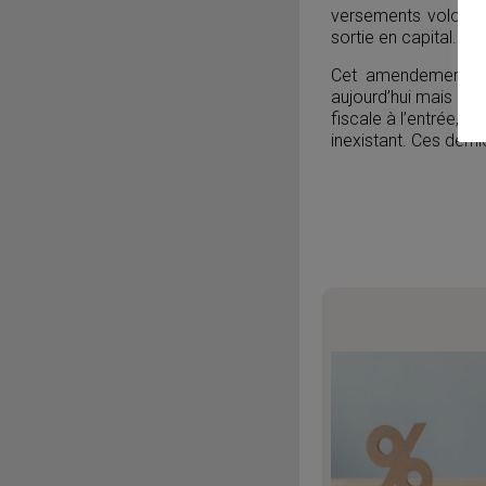
versements volonta
sortie en capital.
Cet amendement est
aujourd’hui mais qui a
fiscale à l’entrée, c
inexistant. Ces derni