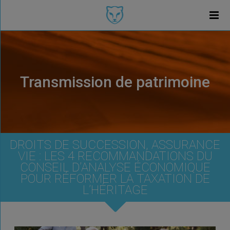
Transmission de patrimoine
DROITS DE SUCCESSION, ASSURANCE
VIE : LES 4 RECOMMANDATIONS DU
CONSEIL D’ANALYSE ÉCONOMIQUE
POUR RÉFORMER LA TAXATION DE
L’HÉRITAGE