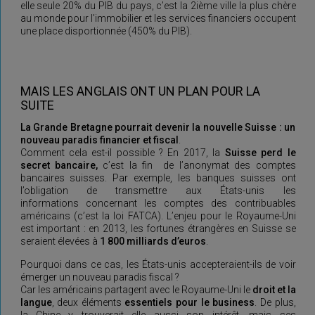
elle seule 20% du PIB du pays, c’est la 2ième ville la plus chère
au monde pour l’immobilier et les services financiers occupent
une place disportionnée (450% du PIB).
MAIS LES ANGLAIS ONT UN PLAN POUR LA
SUITE
La Grande Bretagne pourrait devenir la nouvelle Suisse : un
nouveau paradis financier et fiscal
.
Comment cela est-il possible ? En 2017, la
Suisse perd le
secret bancaire,
c’est la fin de l’anonymat des comptes
bancaires suisses.
Par exemple, les banques suisses ont
l’obligation de transmettre aux États-unis les
informations concernant les comptes des contribuables
américains (c’est la loi FATCA). L’enjeu pour le Royaume-Uni
est important : en 2013, les fortunes étrangères en Suisse se
seraient élevées à
1 800 milliards d’euros
.
Pourquoi dans ce cas, les États-unis accepteraient-ils de voir
émerger un nouveau paradis fiscal ?
Car les américains partagent avec le Royaume-Uni le
droit et la
langue
, deux éléments
essentiels pour le business
. De plus,