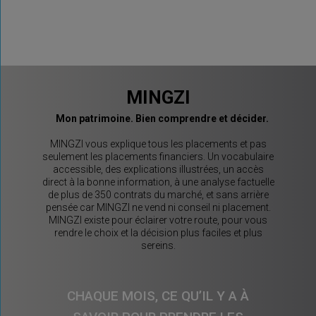
MINGZI
Mon patrimoine. Bien comprendre et décider.
MINGZI vous explique tous les placements et pas
seulement les placements financiers. Un vocabulaire
accessible, des explications illustrées, un accès
direct à la bonne information, à une analyse factuelle
de plus de 350 contrats du marché, et sans arrière
pensée car MINGZI ne vend ni conseil ni placement.
MINGZI existe pour éclairer votre route, pour vous
rendre le choix et la décision plus faciles et plus
sereins.
CHAQUE MOIS, CE QU’IL Y A À