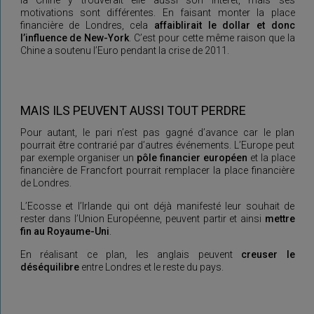
la Chine y trouverait elle aussi son intérêt, mais ses
motivations sont différentes. En faisant monter la place
financière de Londres, cela
affaiblirait le dollar et donc
l’influence de New-York
. C’est pour cette même raison que la
Chine a soutenu l’Euro pendant la crise de 2011.
MAIS ILS PEUVENT AUSSI TOUT PERDRE
Pour autant, le pari n’est pas gagné d’avance car le plan
pourrait être contrarié par d’autres événements. L’Europe peut
par exemple organiser un
pôle financier européen
et la place
financière de Francfort pourrait remplacer la place financière
de Londres.
L’Ecosse et l’Irlande qui ont déjà manifesté leur souhait de
rester dans l’Union Européenne, peuvent partir et ainsi
mettre
fin au Royaume-Uni
.
En réalisant ce plan, les anglais peuvent
creuser le
déséquilibre
entre Londres et le reste du pays.