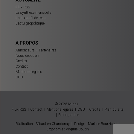
Flux RSS
La synthèse mensuelle
L’actu au fil de l’eau
L’actu géopolitique
A PROPOS
Annonceurs – Partenaires
Nous découvrir
Crédits
Contact
Mentions légales
CGU
© 2026 Mingzi
Flux RSS
Contact
Mentions légales
CGU
Crédits
Plan du site
Bibliographie
Réalisation : Sébastien Chandonay
|
Design : Martine Bourzicot
|
Ergonomie : Virginie Boutin