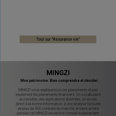
Tout sur "Assurance vie"
MINGZI
Mon patrimoine. Bien comprendre et décider.
MINGZI vous explique tous les placements et pas
seulement les placements financiers. Un vocabulaire
accessible, des explications illustrées, un accès
direct à la bonne information, à une analyse factuelle
de plus de 350 contrats du marché, et sans arrière
pensée car MINGZI ne vend ni conseil ni placement.