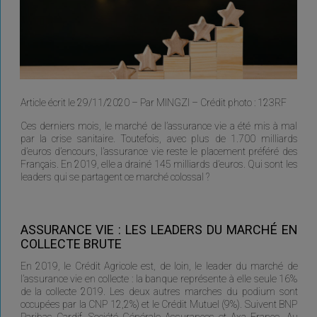
Article écrit le 29/11/2020 – Par MINGZI – Crédit photo : 123RF
Ces derniers mois, le marché de l’assurance vie a été mis à mal
par la crise sanitaire. Toutefois, avec plus de 1.700 milliards
d’euros d’encours, l’assurance vie reste le placement préféré des
Français. En 2019, elle a drainé 145 milliards d’euros. Qui sont les
leaders qui se partagent ce marché colossal ?
ASSURANCE VIE : LES LEADERS DU MARCHÉ EN
COLLECTE BRUTE
En 2019, le Crédit Agricole est, de loin, le leader du marché de
l’assurance vie en collecte : la banque représente à elle seule 16%
de la collecte 2019. Les deux autres marches du podium sont
occupées par la CNP 12,2%) et le Crédit Mutuel (9%). Suivent BNP
Paribas Cardif, Société Générale Assurances et Axa France. Au