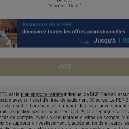
Assureur : Cardif
AVIS
PER est le
plan épargne retraite
individuel de BNP Paribas, assuré
ssible avec un ticket d’entrée de seulement 30 euros. Le PER B
x du marché (hors banques en ligne) : les
frais
sur versement s
ais de gestion sont de seulement 0,70 %, que l’épargne soit inv
nités de compte. Avec un cinquantaine d’unités de compte, Mu
oix de supports d’investissement. L’accès au fonds en euros est l
vestissement en unités de compte) et son rendement est da