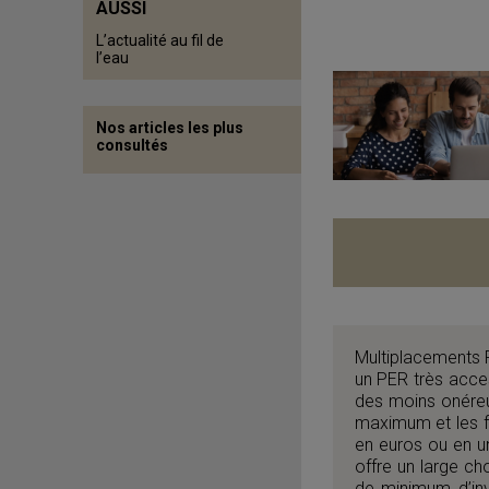
AUSSI
L’actualité au fil de
l’eau
Nos articles les plus
consultés
Multiplacements 
un PER très acce
des moins onéreu
maximum et les fr
en euros ou en u
offre un large ch
de minimum d’in