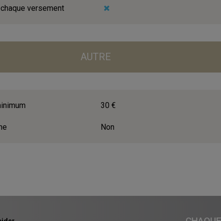
à chaque versement
AUTRE
 minimum
30 €
ne
Non
CHAQUE 
ider.