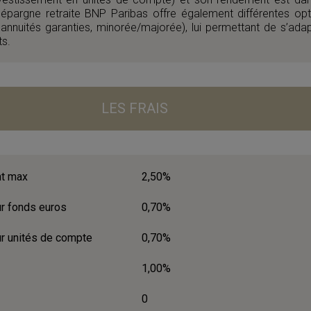
épargne retraite BNP Paribas offre également différentes opt
 annuités garanties, minorée/majorée), lui permettant de s’adap
ts.
LES FRAIS
nt max
2,50%
ur fonds euros
0,70%
ur unités de compte
0,70%
1,00%
0