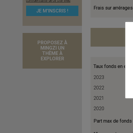
confidentialité de ce site Web
.
Frais sur arrérages
PROPOSEZ À
MINGZI UN
THÈME À
EXPLORER
Taux fonds en eur
2023
2022
2021
2020
Part max de fonds 