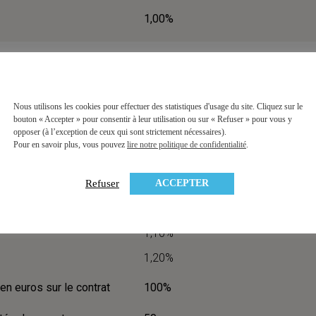
1,00%
DIVERSIFICATION
Nous utilisons les cookies pour effectuer des statistiques d'usage du site. Cliquez sur le
bouton « Accepter » pour consentir à leur utilisation ou sur « Refuser » pour vous y
opposer (à l’exception de ceux qui sont strictement nécessaires).
Pour en savoir plus, vous pouvez
lire notre politique de confidentialité
.
os
3,00% (taux moyen)
ACCEPTER
Refuser
2,00% à 2,55%
1,10%
1,20%
en euros sur le contrat
100%