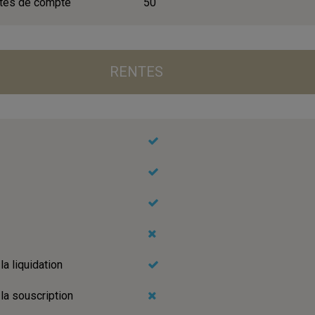
ités de compte
50
RENTES
la liquidation
 la souscription