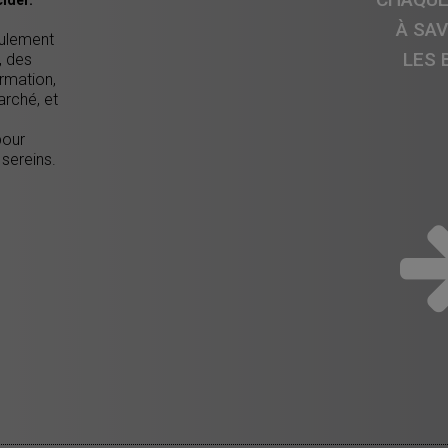
À SA
eulement
LES 
, des
ormation,
arché, et
pour
 sereins.