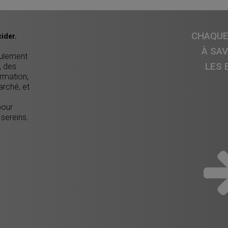
CHAQUE 
ider.
À SA
eulement
LES 
, des
ormation,
arché, et
pour
 sereins.