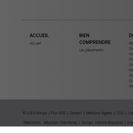
ACCUEIL
BIEN
D
COMPRENDRE
Accueil
Vé
Co
Les placements
As
Co
Co
me
Co
Qu
d’
© 2026 Mingzi
Flux RSS
Contact
Mentions légales
CGU
Cré
Réalisation : Sébastien Chandonay
|
Design : Martine Bourzicot
|
Erg