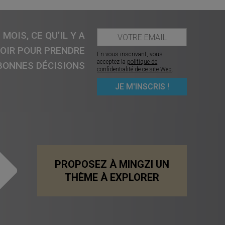
MOIS, CE QU’IL Y A
VOIR POUR PRENDRE
En vous inscrivant, vous
acceptez la
politique de
BONNES DÉCISIONS
confidentialité de ce site Web
.
PROPOSEZ À MINGZI UN
THÈME À EXPLORER