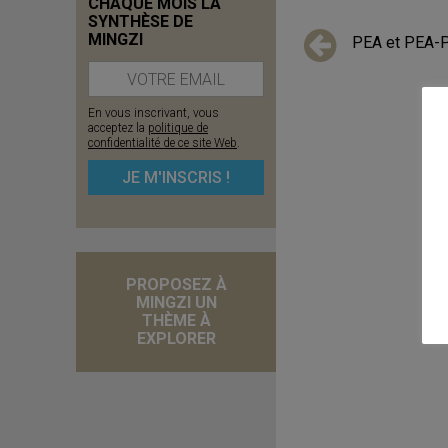
CHAQUE MOIS LA
SYNTHÈSE DE
MINGZI
PEA et PEA-
En vous inscrivant, vous
acceptez la
politique de
confidentialité de ce site Web
.
PROPOSEZ À
MINGZI UN
THÈME À
EXPLORER