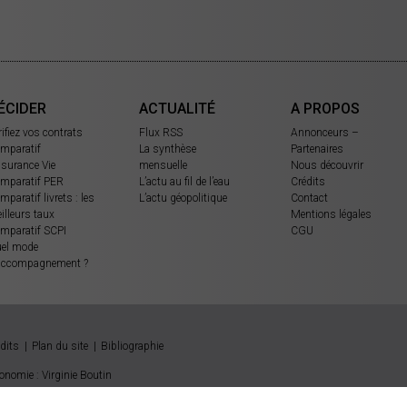
ÉCIDER
ACTUALITÉ
A PROPOS
rifiez vos contrats
Flux RSS
Annonceurs –
mparatif
La synthèse
Partenaires
surance Vie
mensuelle
Nous découvrir
mparatif PER
L’actu au fil de l’eau
Crédits
mparatif livrets : les
L’actu géopolitique
Contact
illeurs taux
Mentions légales
mparatif SCPI
CGU
el mode
accompagnement ?
dits
Plan du site
Bibliographie
onomie : Virginie Boutin