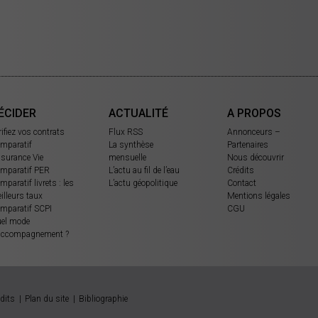
ÉCIDER
ACTUALITÉ
A PROPOS
rifiez vos contrats
Flux RSS
Annonceurs –
mparatif
La synthèse
Partenaires
surance Vie
mensuelle
Nous découvrir
mparatif PER
L’actu au fil de l’eau
Crédits
mparatif livrets : les
L’actu géopolitique
Contact
illeurs taux
Mentions légales
mparatif SCPI
CGU
el mode
accompagnement ?
dits
Plan du site
Bibliographie