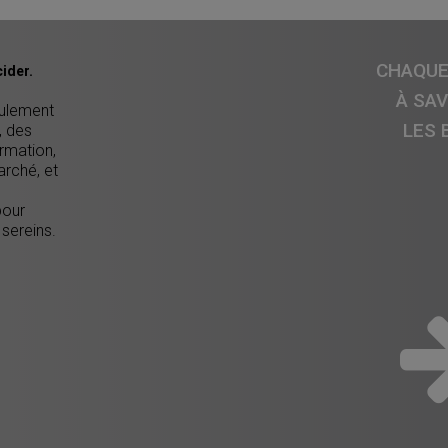
CHAQUE 
ider.
À SA
eulement
LES 
, des
ormation,
arché, et
pour
 sereins.