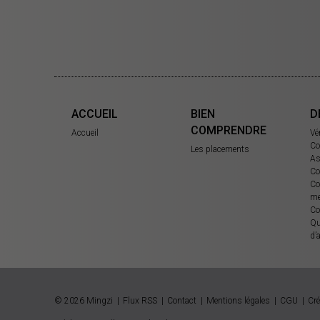
ACCUEIL
BIEN
D
COMPRENDRE
Accueil
Vé
Co
Les placements
As
Co
Co
me
Co
Qu
d’
© 2026 Mingzi
Flux RSS
Contact
Mentions légales
CGU
Cré