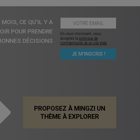
MOIS, CE QU’IL Y A
VOIR POUR PRENDRE
En vous inscrivant, vous
acceptez la
politique de
BONNES DÉCISIONS
confidentialité de ce site Web
.
PROPOSEZ À MINGZI UN
THÈME À EXPLORER