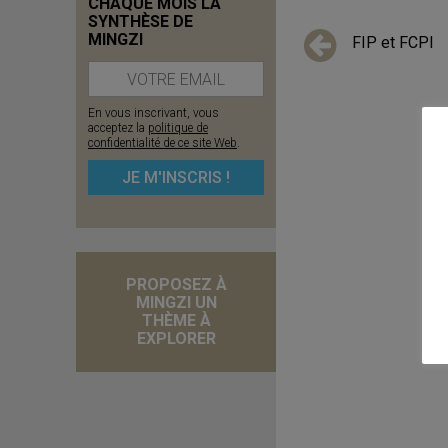
CHAQUE MOIS LA
SYNTHÈSE DE
MINGZI
FIP et FCPI
En vous inscrivant, vous
acceptez la
politique de
confidentialité de ce site Web
.
PROPOSEZ À
MINGZI UN
THÈME À
EXPLORER