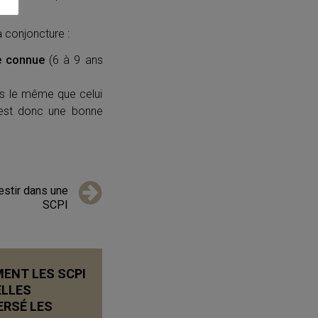
a conjoncture :
le connue
(6 à 9 ans
as le même que celui
 C’est donc une bonne
vestir dans une
SCPI
ENT LES SCPI
ELLES
ERSÉ LES