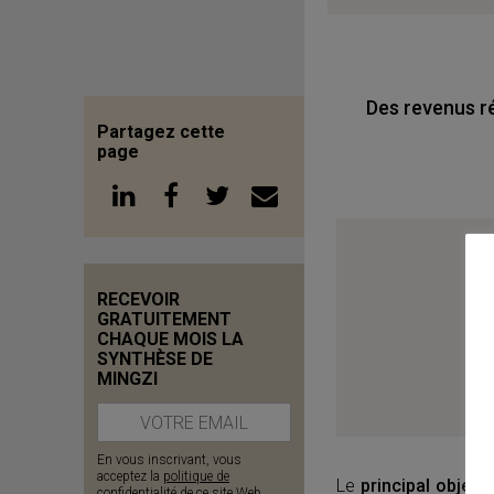
Des revenus ré
Partagez cette
page
RECEVOIR
GRATUITEMENT
CHAQUE MOIS LA
SYNTHÈSE DE
MINGZI
En vous inscrivant, vous
acceptez la
politique de
Le
principal object
confidentialité de ce site Web
.