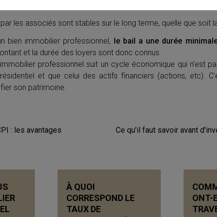
erme, des plus-values.
ar les associés sont stables sur le long terme, quelle que soit l
un bien immobilier professionnel,
le
bail a une durée minima
ontant et la durée des loyers sont donc connus.
immobilier professionnel suit un cycle économique qui n’est p
 résidentiel et que celui des actifs financiers (actions, etc).
fier son patrimoine.
CPI : les avantages
Ce qu'il faut savoir avant d'in
US
À QUOI
COMM
LIER
CORRESPOND LE
ONT-
EL
TAUX DE
TRAV