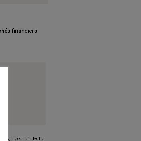
chés financiers
emps
, avec peut-être,