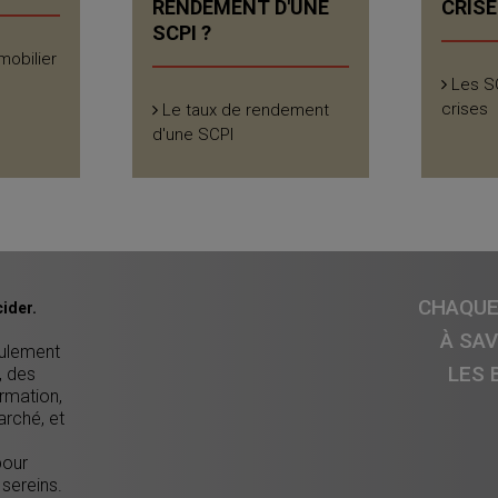
RENDEMENT D'UNE
CRISE
SCPI ?
mobilier
Les SC
crises
Le taux de rendement
d'une SCPI
CHAQUE 
ider.
À SA
eulement
LES 
, des
ormation,
arché, et
pour
 sereins.