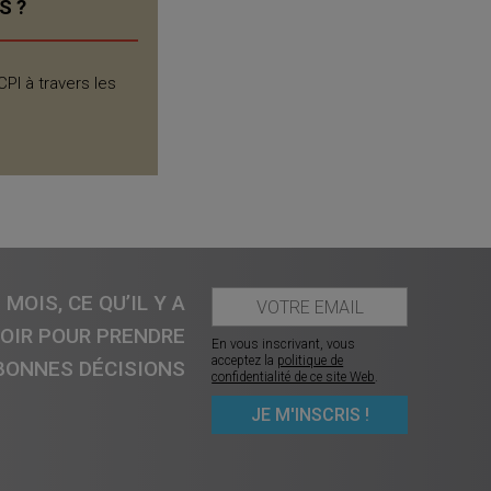
S ?
PI à travers les
MOIS, CE QU’IL Y A
VOIR POUR PRENDRE
En vous inscrivant, vous
acceptez la
politique de
BONNES DÉCISIONS
confidentialité de ce site Web
.