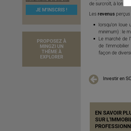
de surcroît, à long t
Les
revenus
perçus p
lorsqu’on loue 
minimum) : le m
Le marché de l’
PROPOSEZ À
de l’immobilier
MINGZI UN
THÈME À
façon de diversi
EXPLORER
Investir en S
EN SAVOIR PL
SUR L'IMMOBI
PROFESSIONN