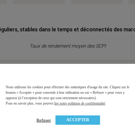
guliers, stables dans le temps et déconnectés des mar
Taux de rendement moyen des SCPI
Nous utilisons les cookies pour effectuer des statistiques d'usage du site. Cliquez sur le
bouton « Accepter » pour consentir à leur utilisation ou sur « Refuser » pour vous y
opposer (à l’exception de ceux qui sont strictement nécessaires).
Pour en savoir plus, vous pouvez
lire notre politique de confidentialité
.
ACCEPTER
Refuser
if
d’une SCPI est de
distribuer des revenus stables dans le t