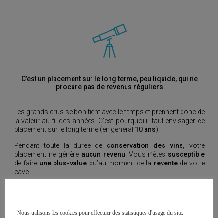
C’est un placement sur le long terme, peu liquide, qui ne
procure pas de revenus réguliers
Les grands crus se bonifient avec le temps et prennent donc de
la valeur au fil des années. C’est pourquoi il faut envisager ce
placement sur le long terme (en général
10 ans
).
Pendant toute la durée de
conservation des vins
, votre
placement ne génère
aucun revenu
. Vous n’êtes
susceptible
de faire
une plus-value
qu’au moment de la
revente
de votre
cave.
A noter que la
revente
d’une cave demande un
délai
. Pour
certains vins, il peut se passer plusieurs mois avant de trouver
un acquéreur.
Nous utilisons les cookies pour effectuer des statistiques d'usage du site.