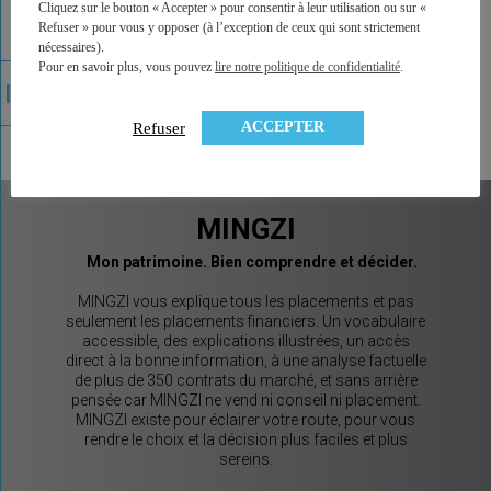
Cliquez sur le bouton « Accepter » pour consentir à leur utilisation ou sur «
Refuser » pour vous y opposer (à l’exception de ceux qui sont strictement
nécessaires).
Pour en savoir plus, vous pouvez
lire notre politique de confidentialité
.
ACCEPTER
Refuser
MINGZI
Mon patrimoine. Bien comprendre et décider.
MINGZI vous explique tous les placements et pas
seulement les placements financiers. Un vocabulaire
accessible, des explications illustrées, un accès
direct à la bonne information, à une analyse factuelle
de plus de 350 contrats du marché, et sans arrière
pensée car MINGZI ne vend ni conseil ni placement.
MINGZI existe pour éclairer votre route, pour vous
rendre le choix et la décision plus faciles et plus
sereins.