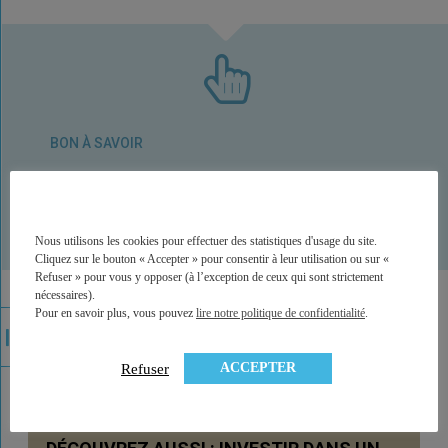
BON À SAVOIR
Vous devez déclarez les gains réalisés au service des
impôts de votre domicile dans un délai d’un mois à
compter de la date de la vente.
Nous utilisons les cookies pour effectuer des statistiques d'usage du site.
Cliquez sur le bouton « Accepter » pour consentir à leur utilisation ou sur «
Refuser » pour vous y opposer (à l’exception de ceux qui sont strictement
nécessaires).
Pour en savoir plus, vous pouvez
lire notre politique de confidentialité
.
ACCEPTER
Refuser