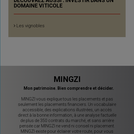
DÉCOUVREZ AUSSI : INVESTIR DANS UN
DOMAINE VITICOLE
Les vignobles
MINGZI
Mon patrimoine. Bien comprendre et décider.
MINGZI vous explique tous les placements et pas
seulement les placements financiers. Un vocabulaire
accessible, des explications illustrées, un accès
direct à la bonne information, à une analyse factuelle
de plus de 350 contrats du marché, et sans arrière
pensée car MINGZI ne vend ni conseil ni placement.
MINGZI existe pour éclairer votre route, pour vous