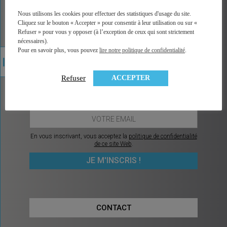
MINGZI existe pour éclairer votre route, pour vous
Nous utilisons les cookies pour effectuer des statistiques d'usage du site.
rendre le choix et la décision plus faciles et plus
Cliquez sur le bouton « Accepter » pour consentir à leur utilisation ou sur «
sereins.
Refuser » pour vous y opposer (à l’exception de ceux qui sont strictement
nécessaires).
Pour en savoir plus, vous pouvez
lire notre politique de confidentialité
.
CHAQUE MOIS, CE QU’IL Y A À
SAVOIR POUR PRENDRE LES
ACCEPTER
Refuser
BONNES DÉCISIONS
En vous inscrivant, vous acceptez la
politique de confidentialité
de ce site Web
.
CONTACT