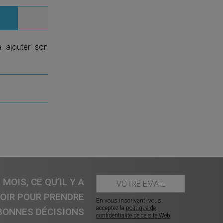
a ajouter son
MOIS, CE QU’IL Y A
VOIR POUR PRENDRE
En vous inscrivant, vous
acceptez la
politique de
BONNES DÉCISIONS
confidentialité de ce site Web
.