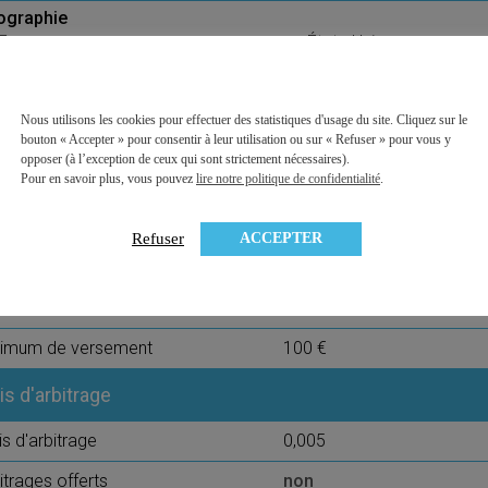
ographie
France
États-Unis
Europe
Asie
Monde
Pays émergents
Nous utilisons les cookies pour effectuer des statistiques d'usage du site. Cliquez sur le
ésence de PME
non
bouton « Accepter » pour consentir à leur utilisation ou sur « Refuser » pour vous y
opposer (à l’exception de ceux qui sont strictement nécessaires).
obilier physique (SCPI, OPCI, SCI)
non
Pour en savoir plus, vous pouvez
lire notre politique de confidentialité
.
s de 4 thématiques
non
ACCEPTER
Refuser
ais sur versement
is sur versement
3,50%
nimum de versement
100 €
is d'arbitrage
is d'arbitrage
0,005
itrages offerts
non