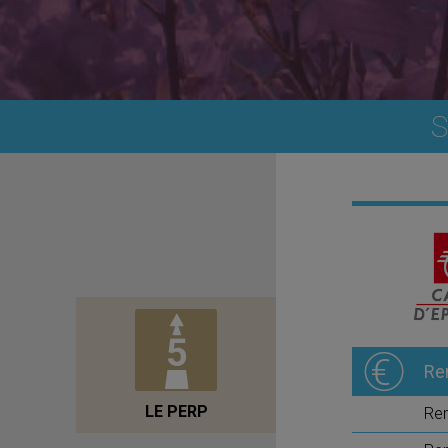
S
Re
LE PERP
Re