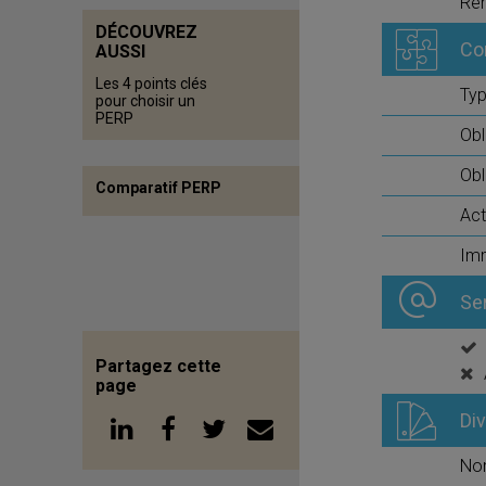
Ren
DÉCOUVREZ
Co
AUSSI
Les 4 points clés
Typ
pour choisir un
PERP
Obl
Obl
Comparatif PERP
Act
Imm
Se
Partagez cette
page
Di
No