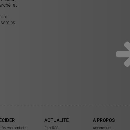
arché, et
pour
 sereins.
ÉCIDER
ACTUALITÉ
A PROPOS
rifiez vos contrats
Flux RSS
Annonceurs –