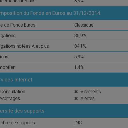
dement sur 3 ans
3,9%
mposition du Fonds en Euros au 31/12/2014
e de Fonds Euros
Classique
igations
86,9%
igations notées A et plus
84,1%
ions
5,9%
obilier
1,4%
rvices Internet
Consultation
Virements
Arbitrages
Alertes
versité des supports
mbre de supports
INC