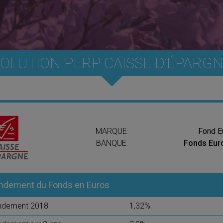
OLUTION PERP CAISSE D’ÉPARG
MARQUE
Fond E
BANQUE
Fonds Eur
ndement du Fonds en Euros
ndement 2018
1,32%