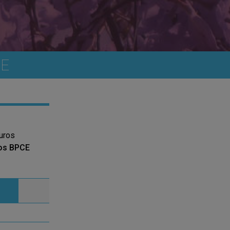
NE
uros
os BPCE