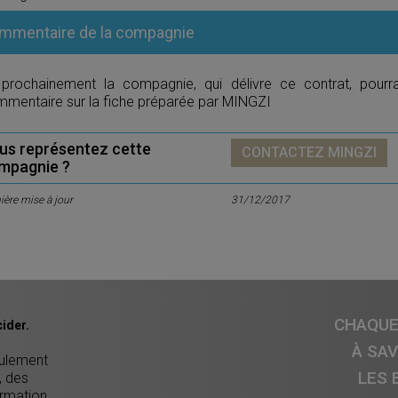
mmentaire de la compagnie
 prochainement la compagnie, qui délivre ce contrat, pourr
mentaire sur la fiche préparée par MINGZI
us représentez cette
CONTACTEZ MINGZI
mpagnie ?
ière mise à jour
31/12/2017
CHAQUE 
ider.
À SA
eulement
LES 
, des
ormation,