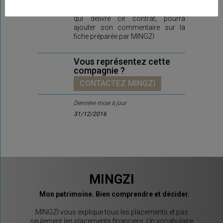
Ici prochainement la compagnie,
qui délivre ce contrat, pourra
ajouter son commentaire sur la
fiche préparée par MINGZI
Vous représentez cette
compagnie ?
CONTACTEZ MINGZI
Dernière mise à jour
31/12/2016
MINGZI
Mon patrimoine. Bien comprendre et décider.
MINGZI vous explique tous les placements et pas
seulement les placements financiers. Un vocabulaire