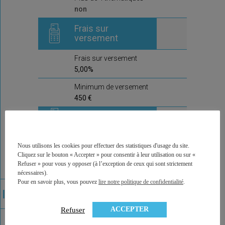
non
Frais sur
versement
Frais sur versement
5,00%
Minimum de versement
450 €
Frais d'arbitrage
Frais d'arbitrage
Nous utilisons les cookies pour effectuer des statistiques d'usage du site.
0,008
Cliquez sur le bouton « Accepter » pour consentir à leur utilisation ou sur «
Refuser » pour vous y opposer (à l’exception de ceux qui sont strictement
Arbitrages offerts
nécessaires).
non
Pour en savoir plus, vous pouvez
lire notre politique de confidentialité
.
Commentaire de la
compagnie
ACCEPTER
Refuser