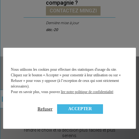
compagnie ?
CONTACTEZ MINGZI
Dernière mise à jour
déc.-20
MINGZI
Nous utilisons les cookies pour effectuer des statistiques d'usage du site.
Cliquez sur le bouton « Accepter » pour consentir à leur utilisation ou sur «
Mon patrimoine. Bien comprendre et décider.
Refuser » pour vous y opposer (à l’exception de ceux qui sont strictement
nécessaires).
MINGZI vous explique tous les placements et pas
Pour en savoir plus, vous pouvez
lire notre politique de confidentialité
.
seulement les placements financiers. Un vocabulaire
accessible, des explications illustrées, un accès
direct à la bonne information, à une analyse factuelle
ACCEPTER
Refuser
de plus de 350 contrats du marché, et sans arrière
pensée car MINGZI ne vend ni conseil ni placement.
MINGZI existe pour éclairer votre route, pour vous
rendre le choix et la décision plus faciles et plus
sereins.