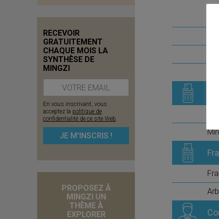
RECEVOIR
Pr
GRATUITEMENT
CHAQUE MOIS LA
Imm
SYNTHÈSE DE
MINGZI
Plu
Fr
En vous inscrivant, vous
acceptez la
politique de
Fra
confidentialité de ce site Web
.
Mi
Fra
Fra
PROPOSEZ À
Arb
MINGZI UN
THÈME À
Co
EXPLORER