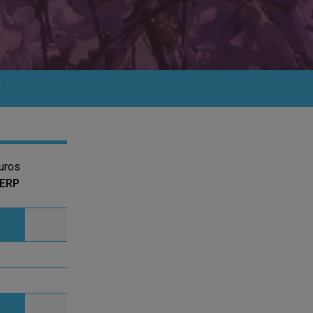
E
uros
PERP