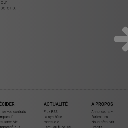
pour
 sereins.
ÉCIDER
ACTUALITÉ
A PROPOS
rifiez vos contrats
Flux RSS
Annonceurs –
mparatif
La synthèse
Partenaires
surance Vie
mensuelle
Nous découvrir
mparatif PER
L’actu au fil de l’eau
Crédits