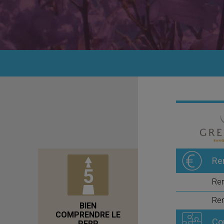
Re
Re
Ren
BIEN
COMPRENDRE LE
Co
PERP