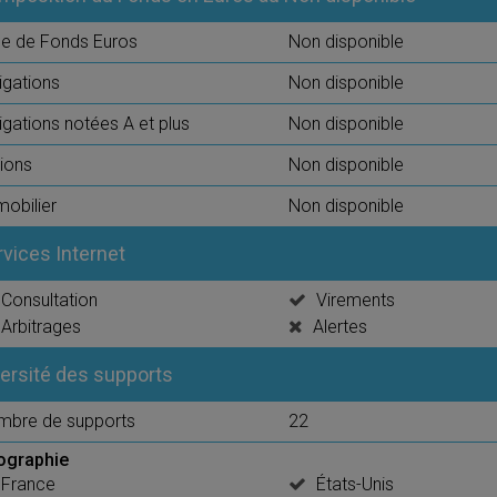
e de Fonds Euros
Non disponible
igations
Non disponible
igations notées A et plus
Non disponible
ions
Non disponible
obilier
Non disponible
rvices Internet
Consultation
Virements
Arbitrages
Alertes
versité des supports
mbre de supports
22
ographie
France
États-Unis