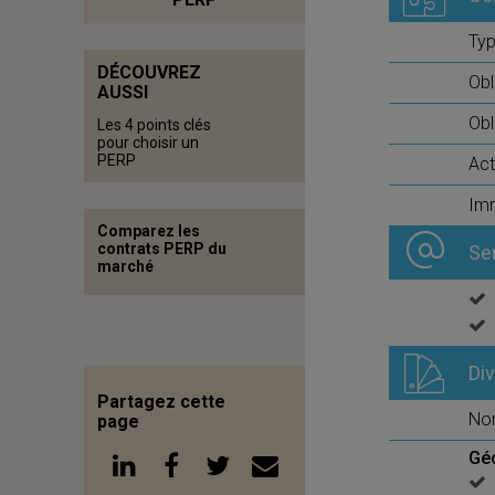
Typ
DÉCOUVREZ
Obl
AUSSI
Obl
Les 4 points clés
pour choisir un
PERP
Act
Imm
Comparez les
contrats PERP du
Se
marché
Di
Partagez cette
No
page
Gé