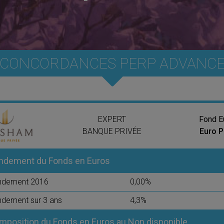
CONCORDANCES PERP ADVANC
EXPERT
Fond E
BANQUE PRIVÉE
Euro 
ndement du Fonds en Euros
ndement 2016
0,00%
dement sur 3 ans
4,3%
mposition du Fonds en Euros au Non disponible