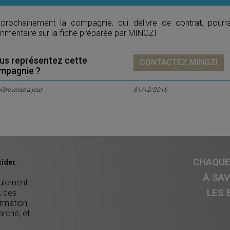
 prochainement la compagnie, qui délivre ce contrat, pourr
mentaire sur la fiche préparée par MINGZI
us représentez cette
CONTACTEZ MINGZI
mpagnie ?
ière mise à jour
31/12/2016
CHAQUE 
ider.
À SA
eulement
LES 
, des
ormation,
arché, et