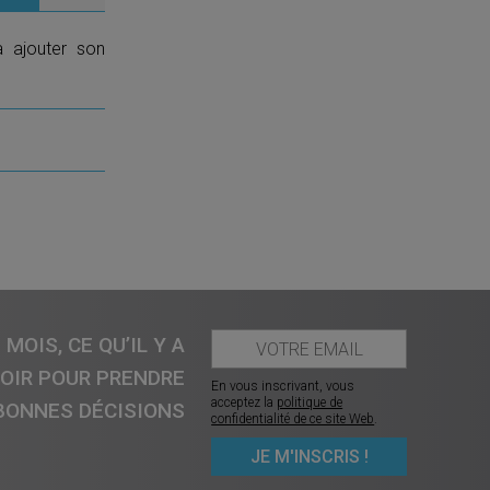
a ajouter son
MOIS, CE QU’IL Y A
VOIR POUR PRENDRE
En vous inscrivant, vous
acceptez la
politique de
BONNES DÉCISIONS
confidentialité de ce site Web
.