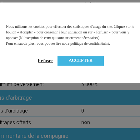
Europe
Asie
Monde
Pays émergents
ésence de PME
oui
Nous utilisons les cookies pour effectuer des statistiques d'usage du site. Cliquez sur le
bouton « Accepter » pour consentir à leur utilisation ou sur « Refuser » pour vous y
obilier physique (SCPI, OPCI, SCI)
oui
opposer (à l’exception de ceux qui sont strictement nécessaires).
Pour en savoir plus, vous pouvez
lire notre politique de confidentialité
.
s de 4 thématiques
oui
ais sur versement
ACCEPTER
Refuser
is sur versement
0,00%
nimum de versement
5 000 €
is d'arbitrage
is d'arbitrage
0
itrages offerts
non
mmentaire de la compagnie