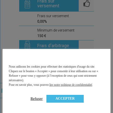
Frais sur
versement
Frais sur versement
0,00%
Minimum de versement
150 €
Frais d'arbitrage
Frais d'arbitrage
0,006
Nous utilisons les cookies pour effectuer des statistiques d'usage du site.
Arbitrages offerts
Cliquez sur le bouton « Accepter » pour consentir à leur utilisation ou sur «
non
Refuser » pour vous y opposer (à l’exception de ceux qui sont strictement
nécessaires).
Commentaire de la
Pour en savoir plus, vous pouvez
lire notre politique de confidentialité
.
compagnie
ACCEPTER
Refuser
Ici prochainement la compagnie,
qui délivre ce contrat, pourra