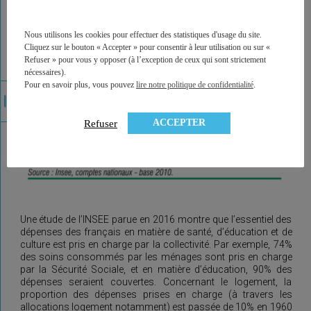
Nous utilisons les cookies pour effectuer des statistiques d'usage du site.
Cliquez sur le bouton « Accepter » pour consentir à leur utilisation ou sur «
Refuser » pour vous y opposer (à l’exception de ceux qui sont strictement
nécessaires).
Pour en savoir plus, vous pouvez
lire notre politique de confidentialité
.
ACCEPTER
Refuser
Une étude de l’INSEE parue en 2016 montre que l’essentiel des
dépenses des français en matière de santé, d’éducation et de
culture est pris en charge par la collectivité. Par exemple, 74%
des soins consommés par les ménages sont pris en charge
par la Sécurité Sociale, et en matière d’éducation, 90% des
dépenses seraient couvertes. Concernant le logement, la
proportion des dépenses prises en charge (à travers les
allocations logement notamment) est passée de 10% en 1960