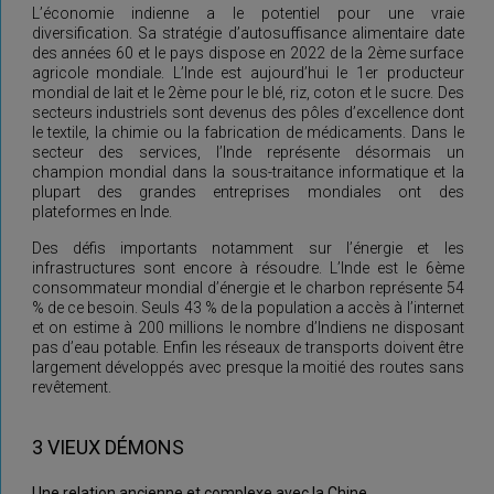
L’économie indienne a le potentiel pour une vraie
diversification. Sa stratégie d’autosuffisance alimentaire date
des années 60 et le pays dispose en 2022 de la 2ème surface
agricole mondiale. L’Inde est aujourd’hui le 1er producteur
mondial de lait et le 2ème pour le blé, riz, coton et le sucre. Des
secteurs industriels sont devenus des pôles d’excellence dont
le textile, la chimie ou la fabrication de médicaments. Dans le
secteur des services, l’Inde représente désormais un
champion mondial dans la sous-traitance informatique et la
plupart des grandes entreprises mondiales ont des
plateformes en Inde.
Des défis importants notamment sur l’énergie et les
infrastructures sont encore à résoudre. L’Inde est le 6ème
consommateur mondial d’énergie et le charbon représente 54
% de ce besoin. Seuls 43 % de la population a accès à l’internet
et on estime à 200 millions le nombre d’Indiens ne disposant
pas d’eau potable. Enfin les réseaux de transports doivent être
largement développés avec presque la moitié des routes sans
revêtement.
3 VIEUX DÉMONS
Une relation ancienne et complexe avec la Chine