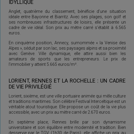
IDYLLIQUE
Anglet, quatrième du classement, bénéficie d’une situation
idéale entre Bayonne et Biarritz. Avec ses plages, son golf et
ses nombreuses infrastructures de loisirs, elle présente un
cadre de vie idéal. Son prix au mètre carré s’établit à 6.565
euros.
En cinquième position, Annecy, surnommée « la Venise des
Alpes », séduit par son lac, ses paysages alpins et sa proximité
avec Genève. Ville dynamique, elle attire aussi bien les
amateurs de sports que les entrepreneurs. Le prix de
l’immobilier y atteint 5.665 euros/m².
LORIENT, RENNES ET LA ROCHELLE : UN CADRE
DE VIE PRIVILÉGIÉ
Lorient, sixième, est une ville portuaire animée qui mêle culture
et traditions maritimes. Son célèbre Festival Interceltique est un
véritable atout touristique. Elle propose un coût de la vie plus
accessible, avec un prix au mètre carré de 2.670 euros.
En septième place, Rennes brille par son dynamisme
universitaire et son équilibre entre modernité et tradition. Bien
desservie par le TGV (1h30 de Paris), elle affiche un prix au