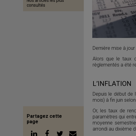
Nos articles les plus
consultés
Dernière mise à jou
Alors que le taux d’
règlementés a été rev
L’INFLATION
Depuis le début de l
mois) à fin juin selo
Or, les taux de ren
Partagez cette
paramètres qui entre
page
moyenne semestriell
arrondi au dixième de