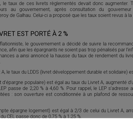
, le taux de ces livrets règlementés devait donc augmenter. To
ujours au gouvernement, après consultation du gouverne
eroy de Galhau. Celui-ci a proposé que les taux soient revus à la
IVRET EST PORTÉ À 2 %
flationniste, le gouvernement a décidé de suivre la recomman
e, afin que les épargnants ne soient pas trop pénalisés par l’inf
inances a ainsi annoncé la hausse du taux de rendement du livr
.
 A, le taux du LDDS (livret développement durable et solidaire) es
et d’épargne populaire) est égal au taux du Livret A, augmenté d’
LEP passe de 2,20 % à 4,60 %. Pour rappel, le LEP s’adresse a
itées : son ouverture est conditionnée à un plafond de ressour
pte épargne logement) est égal à 2/3 de celui du Livret A, arr
x du CEL passe donc de 0,75 % à 1,25 %.