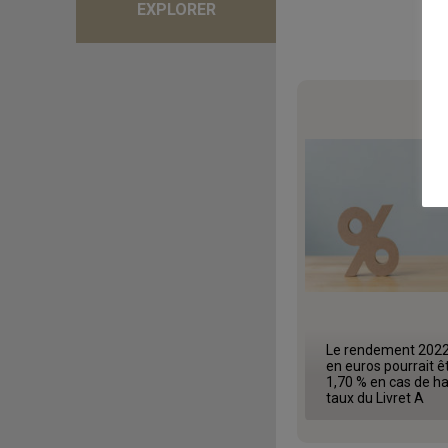
EXPLORER
Le rendement 2022
en euros pourrait ê
1,70 % en cas de h
taux du Livret A