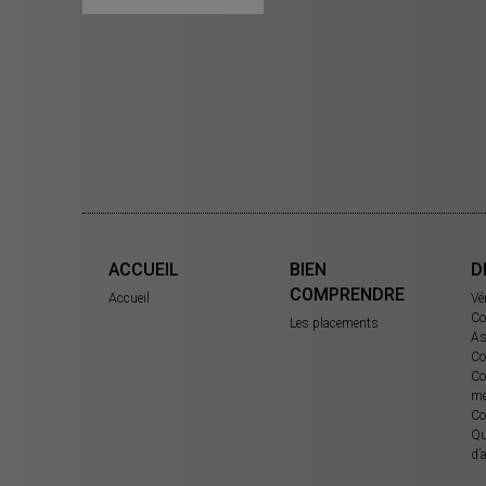
ACCUEIL
BIEN
D
COMPRENDRE
Accueil
Vé
Co
Les placements
As
Co
Co
me
Co
Qu
d’