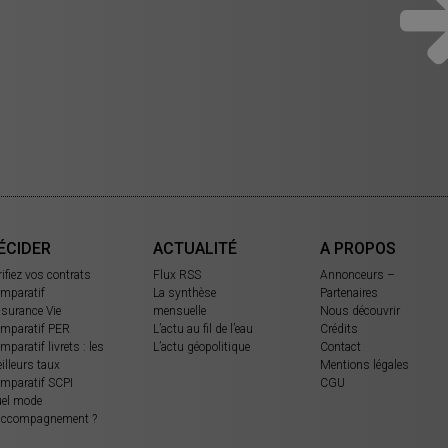
ÉCIDER
ACTUALITÉ
A PROPOS
rifiez vos contrats
Flux RSS
Annonceurs –
mparatif
La synthèse
Partenaires
surance Vie
mensuelle
Nous découvrir
mparatif PER
L’actu au fil de l’eau
Crédits
mparatif livrets : les
L’actu géopolitique
Contact
illeurs taux
Mentions légales
mparatif SCPI
CGU
el mode
accompagnement ?