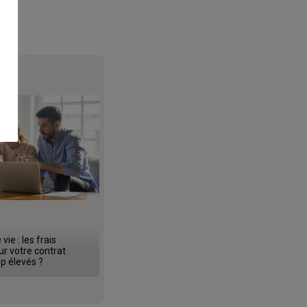
ie : les frais
ur votre contrat
op élevés ?