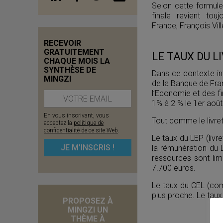
Selon cette formule
finale revient to
France, François Vill
RECEVOIR
GRATUITEMENT
LE TAUX DU L
CHAQUE MOIS LA
SYNTHÈSE DE
Dans ce contexte in
MINGZI
de la Banque de Franc
l’Economie et des f
1% à 2 % le 1er août
En vous inscrivant, vous
Tout comme le livret
acceptez la
politique de
confidentialité de ce site Web
.
Le taux du LEP (livr
la rémunération du 
ressources sont lim
7.700 euros.
Le taux du CEL (com
plus proche. Le tau
PROPOSEZ À
MINGZI UN
THÈME À