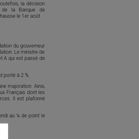
utefois, la décision
ur de la Banque de
 hausse le 1er août.
dation du gouverneur
lation. Le ministre de
et A qui est passé de
t porté à 2 %.
une majoration. Ainsi,
ux Français dont les
ces. Il est plafonné
ondi au ¼ de point le