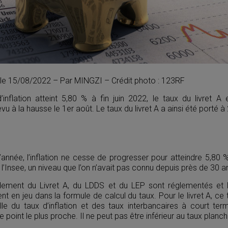
r le 15/08/2022 – Par MINGZI – Crédit photo : 123RF
inflation atteint 5,80 % à fin juin 2022, le taux du livret A 
u à la hausse le 1er août. Le taux du livret A a ainsi été porté à 
’année, l’inflation ne cesse de progresser pour atteindre 5,80 %
n l’Insee, un niveau que l’on n’avait pas connu depuis près de 30 a
dement du Livret A, du LDDS et du LEP sont réglementés et l’
nt en jeu dans la formule de calcul du taux. Pour le livret A, ce
e du taux d’inflation et des taux interbancaires à court te
 point le plus proche. Il ne peut pas être inférieur au taux planc