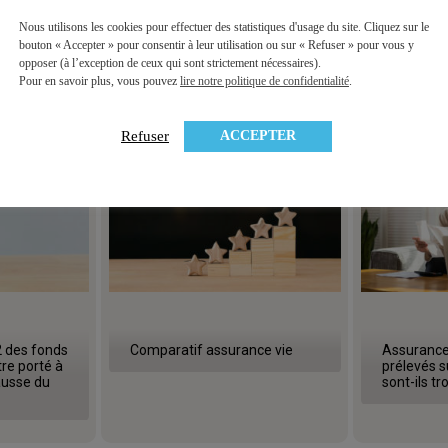
Nous utilisons les cookies pour effectuer des statistiques d'usage du site. Cliquez sur le
À lire aussi …
bouton « Accepter » pour consentir à leur utilisation ou sur « Refuser » pour vous y
opposer (à l’exception de ceux qui sont strictement nécessaires).
Pour en savoir plus, vous pouvez
lire notre politique de confidentialité
.
ACCEPTER
Refuser
 des fonds
Comparatif assurance vie
Assurance v
tre porté à
prélevés s
ausse du
sont-ils tr