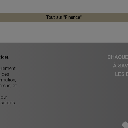
Tout sur "Finance"
CHAQUE 
ider.
À SA
eulement
LES 
, des
ormation,
arché, et
pour
 sereins.