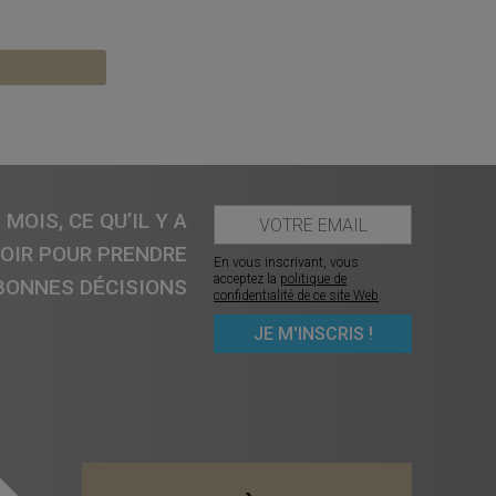
MOIS, CE QU’IL Y A
VOIR POUR PRENDRE
En vous inscrivant, vous
acceptez la
politique de
BONNES DÉCISIONS
confidentialité de ce site Web
.